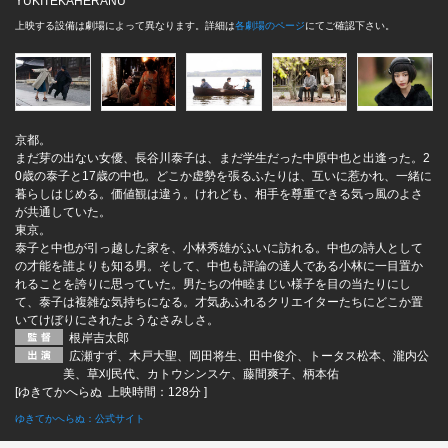
YUKITEKAHERANU
上映する設備は劇場によって異なります。詳細は
各劇場のページ
にてご確認下さい。
京都。
まだ芽の出ない女優、長谷川泰子は、まだ学生だった中原中也と出逢った。2
0歳の泰子と17歳の中也。どこか虚勢を張るふたりは、互いに惹かれ、一緒に
暮らしはじめる。価値観は違う。けれども、相手を尊重できる気っ風のよさ
が共通していた。
東京。
泰子と中也が引っ越した家を、小林秀雄がふいに訪れる。中也の詩人として
の才能を誰よりも知る男。そして、中也も評論の達人である小林に一目置か
れることを誇りに思っていた。男たちの仲睦まじい様子を目の当たりにし
て、泰子は複雑な気持ちになる。才気あふれるクリエイターたちにどこか置
いてけぼりにされたようなさみしさ。
根岸吉太郎
広瀬すず、木戸大聖、岡田将生、田中俊介、トータス松本、瀧内公
美、草刈民代、カトウシンスケ、藤間爽子、柄本佑
[ゆきてかへらぬ 上映時間：128分 ]
ゆきてかへらぬ：公式サイト