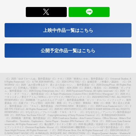
X
上映中作品一覧はこちら
公開予定作品一覧はこちら
（C）2025「ゆきてかへらぬ」製作委員会
/
（C）ナガノ / 2026「映画ちいかわ」製作委員会
/
（C）Universal Studios. A
ll Rights Reserved.
/
（C） & TM 2026 MARVEL. （C）2026 CPII & TSG.
/
（C）金城宗幸・ノ村優介／講談社 （C）CK
WORKS
/
（C）2026「あの星が降る丘で、君とまた出会いたい。」製作委員会
/
（C）2026 Disney/Pixar. All Rights Res
erved.
/
（C）臼井儀人／双葉社・シンエイ・テレビ朝日・ADK 2026
/
（C）原泰久／集英社 （C）2026映画「キングダ
ム」製作委員会
/
（C）2026 Disney Enterprises, Inc.
/
（C）2026 Paramount Pictures. All rights reserved.
/
（C）2026「ゴ
ースト・オブ・ウエノ」製作委員会
/
（C）A Team Productions | Column Film | 10.80 Films | Macgyver
/
（C）2026 ポニ
ーキャニオン／東京テアトル／NHKエンタープライズ／RIKIプロジェクト
/
（C）2023 MINSTINCT INC. ALL RIGHTS
RESERVED.
/
（C）2026映画「だぁれかさんとアソぼ？」製作委員会
/
映画「ゼッツ・ギャバン インフィニティ」製作
委員会（C）石森プロ・テレビ朝日・ADK EM・東映（C）テレビ朝日・東映AG・東映
/
（C）映画「君と花火と約束
と」製作委員会
/
（C）『チルド』製作委員会 （NOTHING NEW・東北新社）
/
（C）2026 Focus Features LLC.
/
（C）2
025 TPC FILM LLC. All Rights Reserved.
/
（C）2025 KC VENTURES CO., LTD AND K WAVE MEDIA LTD ALL RIGHTS
RESERVED.
/
（C）やなせたかし／フレーベル館・ＴＭＳ・ＮＴＶ （C）やなせたかし／アンパンマン製作委員会2
026
/
（C）2025 Now You Know Film LP Copyright/courtesy of Sony Pictures Classics
/
（C）米澤穂信/KADOKAWA
（C）2026映画「黒牢城」製作委員会
/
（C）2026 Cinefrance Studios - Arte France Cinema - Office Shirous - Bitters End
- Heimatfilm - Tarantula - Gapbusters - Same Player - Soudain JPN Partners
/
（R）, TM & （C） 2026 Lions Gate Entertai
nment Inc. All Rights Reserved.
/
（C）亀山陽平／タイタン工業
/
（C）2026 青山剛昌／名探偵コナン製作委員会
/
（C）
ヒプノシスマイク -Division Rap Battle- Movie
/
（C）HEADGEAR / 機動警察パトレイバー EZY 製作委員会
/
（C）2026
Searchlight Pictures. All Rights Reserved.
/
（C）2025 Warner Bros. Ent. All Rights Reserved
/
（C）2009 DRUMLIN LT
D./WINCRAFT MUSIC LTD. /A PARALLEL 28 EQUIPE, INC. PRODUCTION
/
（C）Magica Quartet / Aniplex・Madoka M