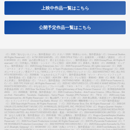
上映中作品一覧はこちら
公開予定作品一覧はこちら
（C）2025『知らないカノジョ』製作委員会
/
（C）ナガノ / 2026「映画ちいかわ」製作委員会
/
（C）Universal Studios.
All Rights Reserved.
/
（C） & TM 2026 MARVEL. （C）2026 CPII & TSG.
/
（C）金城宗幸・ノ村優介／講談社 （C）C
K WORKS
/
（C）2026「あの星が降る丘で、君とまた出会いたい。」製作委員会
/
（C）2026 Disney/Pixar. All Rights R
eserved.
/
（C）臼井儀人／双葉社・シンエイ・テレビ朝日・ADK 2026
/
（C）原泰久／集英社 （C）2026映画「キング
ダム」製作委員会
/
（C）2026 Disney Enterprises, Inc.
/
（C）2026 Paramount Pictures. All rights reserved.
/
（C）2026
「ゴースト・オブ・ウエノ」製作委員会
/
（C）A Team Productions | Column Film | 10.80 Films | Macgyver
/
（C）2026
ポニーキャニオン／東京テアトル／NHKエンタープライズ／RIKIプロジェクト
/
（C）2023 MINSTINCT INC. ALL RIG
HTS RESERVED.
/
（C）2026映画「だぁれかさんとアソぼ？」製作委員会
/
映画「ゼッツ・ギャバン インフィニテ
ィ」製作委員会（C）石森プロ・テレビ朝日・ADK EM・東映（C）テレビ朝日・東映AG・東映
/
（C）映画「君と花
火と約束と」製作委員会
/
（C）『チルド』製作委員会 （NOTHING NEW・東北新社）
/
（C）2026 Focus Features LL
C.
/
（C）2025 TPC FILM LLC. All Rights Reserved.
/
（C）2025 KC VENTURES CO., LTD AND K WAVE MEDIA LTD ALL
RIGHTS RESERVED.
/
（C）やなせたかし／フレーベル館・ＴＭＳ・ＮＴＶ （C）やなせたかし／アンパンマン製
作委員会2026
/
（C）2025 Now You Know Film LP Copyright/courtesy of Sony Pictures Classics
/
（C）米澤穂信/KADOK
AWA （C）2026映画「黒牢城」製作委員会
/
（C）2026 Cinefrance Studios - Arte France Cinema - Office Shirous - Bitt
ers End - Heimatfilm - Tarantula - Gapbusters - Same Player - Soudain JPN Partners
/
（R）, TM & （C） 2026 Lions Gate
Entertainment Inc. All Rights Reserved.
/
（C）亀山陽平／タイタン工業
/
（C）2026 青山剛昌／名探偵コナン製作委員会
/
（C）ヒプノシスマイク -Division Rap Battle- Movie
/
（C）HEADGEAR / 機動警察パトレイバー EZY 製作委員会
/
（C）2026 Searchlight Pictures. All Rights Reserved.
/
（C）2025 Warner Bros. Ent. All Rights Reserved
/
（C）2009 DR
UMLIN LTD./WINCRAFT MUSIC LTD. /A PARALLEL 28 EQUIPE, INC. PRODUCTION
/
（C）Magica Quartet / Aniplex・
Madoka Movie Project Rebellion
/
（C）2026 Dramatic Movie Rights LLC. All Rights Reserved.
/
(C)2026 HACIEDA PROD
UCTIONS LIMITED. ALL RIGHTS RESERVED.
/
製作・配給：WOWOW
/
（C）2004 MARSHBROOK LIMITED
/
（C）20
26「あなたを殺す旅」製作委員会
/
（C）2026 映画「時には懺悔を」製作委員会
/
（C）Magica Quartet/Aniplex,Madoka
Project
/
TM &（C）TOHO CO., LTD.
/
（C）2026「平行と垂直」製作委員会
/
（C）2026 20th Century Studios. All Rights
Reserved.
/
（C）2026 Fire Hawk Productions Limited. All Rights Reserved.
/
（C）IDKYPs./Pyramide Productions
/
（C）T
HE INVISIBLES Production Committee
/
（C）2002 REPRISE RECORDS INC.
/
（C）2025 Elokuvayh/o Komee4a Oy, Film
ai LT, Bluelight, Getaway
/
（C）WOWOW
/
（C）2026「白鳥とコウモリ」製作委員会
/
（C）2019 FromSoftware, Inc. All r
ights reserved. ACTIVISION is a trademark of Activision Publishing, Inc.（C）KADOKAWA/Sekiro: No Defeat PARTNERS
/