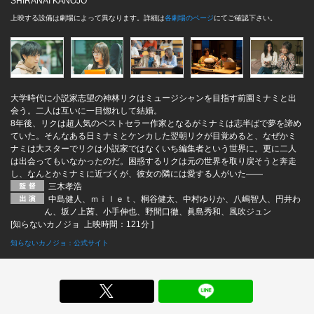
SHIRANAI KANOJO
上映する設備は劇場によって異なります。詳細は
各劇場のページ
にてご確認下さい。
大学時代に小説家志望の神林リクはミュージシャンを目指す前園ミナミと出
会う。二人は互いに一目惚れして結婚。
8年後、リクは超人気のベストセラー作家となるがミナミは志半ばで夢を諦め
ていた。そんなある日ミナミとケンカした翌朝リクが目覚めると、なぜかミ
ナミは大スターでリクは小説家ではなくいち編集者という世界に。更に二人
は出会ってもいなかったのだ。困惑するリクは元の世界を取り戻そうと奔走
し、なんとかミナミに近づくが、彼女の隣には愛する人がいた――
三木孝浩
中島健人、ｍｉｌｅｔ、桐谷健太、中村ゆりか、八嶋智人、円井わ
ん、坂ノ上茜、小手伸也、野間口徹、眞島秀和、風吹ジュン
[知らないカノジョ 上映時間：121分 ]
知らないカノジョ：公式サイト
X