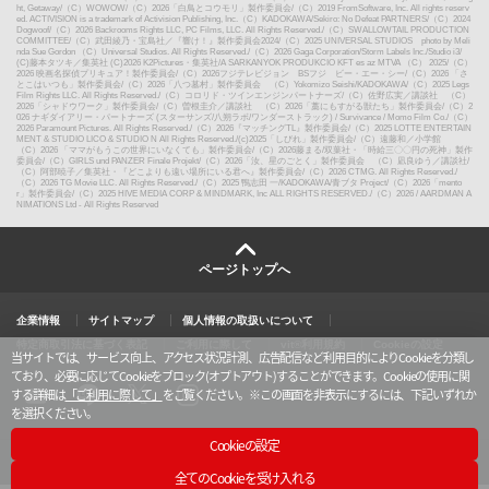
ht, Getaway
/
（C）WOWOW
/
（C）2026「白鳥とコウモリ」製作委員会
/
（C）2019 FromSoftware, Inc. All rights reserv
ed. ACTIVISION is a trademark of Activision Publishing, Inc.（C）KADOKAWA/Sekiro: No Defeat PARTNERS
/
（C）2024
Dogwoof
/
（C）2026 Backrooms Rights LLC, PC Films, LLC. All Rights Reserved.
/
（C）SWALLOWTAIL PRODUCTION
COMMITTEE
/
（C）武田綾乃・宝島社／『響け！』製作委員会2024
/
（C）2025 UNIVERSAL STUDIOS photo by Meli
nda Sue Gordon （C）Universal Studios. All Rights Reserved.
/
（C）2026 Gaga Corporation/Storm Labels Inc./Studio i3
/
(C)藤本タツキ／集英社 (C)2026 K2Pictures・集英社
/
A SARKANYOK PRODUKCIO KFT es az MTVA （C） 2025
/
（C）
2026 映画名探偵プリキュア！製作委員会
/
（C）2026フジテレビジョン BSフジ ビー・エー・シー
/
（C）2026 「さ
とこはいつも」製作委員会
/
（C）2026「八つ墓村」製作委員会 （C）Yokomizo Seishi/KADOKAWA
/
（C）2025 Legs
Film Rights LLC. All Rights Reserved.
/
（C）コロリド・ツインエンジンパートナーズ
/
（C）佐野広実／講談社 （C）
2026「シャドウワーク」製作委員会
/
（C）曽根圭介／講談社 （C）2026「藁にもすがる獣たち」製作委員会
/
（C）2
026 ナギダイアリー・パートナーズ (スターサンズ/八朔ラボ/ワンダーストラック) / Survivance / Momo Film Co.
/
（C）
2026 Paramount Pictures. All Rights Reserved.
/
（C）2026『マッチングTL』製作委員会
/
（C）2025 LOTTE ENTERTAIN
MENT & STUDIO LICO & STUDIO N All Rights Reserved.
/
(c)2025「しびれ」製作委員会
/
（C）遠藤和／小学館
（C）2026 「ママがもうこの世界にいなくても」製作委員会
/
（C）2026藤まる/双葉社・「時給三〇〇円の死神」製作
委員会
/
（C）GIRLS und PANZER Finale Projekt
/
（C）2026「汝、星のごとく」製作委員会 （C）凪良ゆう／講談社
/
（C）阿部暁子／集英社・『どこよりも遠い場所にいる君へ』製作委員会
/
（C）2026 CTMG. All Rights Reserved.
/
（C）2026 TG Movie LLC. All Rights Reserved.
/
（C）2025 鴨志田 一/KADOKAWA/青ブタ Project
/
（C）2026「mento
r」製作委員会
/
（C）2025 HIVE MEDIA CORP & MINDMARK, Inc ALL RIGHTS RESERVED.
/
（C）2026 / AARDMAN A
NIMATIONS Ltd - All Rights Reserved
ページトップへ
企業情報
サイトマップ
個人情報の取扱いについて
特定商取引法に基づく表記
ご利用に際して
vit®利用規約
Cookieの設定
当サイトでは、サービス向上、アクセス状況計測、広告配信など利用目的によりCookieを分類し
ており、必要に応じてCookieをブロック(オプトアウト)することができます。Cookieの使用に関
する詳細は
「ご利用に際して」
をご覧ください。
※この画面を非表示にするには、下記いずれか
を選択ください。
X
y
l
i
o
i
n
u
n
s
Cookieの設定
t
e
t
u
a
TM & © TOHO Cinemas Ltd. All Rights Reserved.
b
g
全てのCookieを受け入れる
e
r