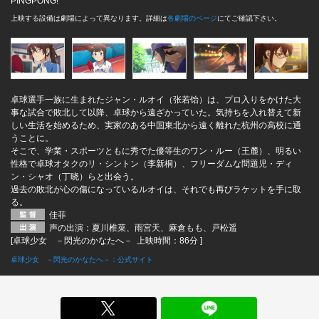
PINGPONG!
上映する設備は劇場によって異なります。詳細は
各劇場のページ
にてご確認下さい。
卓球選手一族に生まれたジャン・ルオイ（张若饴）は、プロ入りをかけた大
事な試合で敗北して以降、卓球から遠ざかっていた。気持ちを入れ替えて新
しい生活を始めるため、実家のある中国東北から遠く離れた杭州の高校に通
うことに。
そこで、学業・スポーツともに秀でた優等生のワン・ルー（王麓）、明るい
性格で卓球オタクのリ・シントン（李新桐）、フリーダムな問題児・ディ
ン・シャオ（丁晓）らと出会う。
過去の敗北が心の傷になっているルオイは、それでも再びラケットを手に取
る。
佳菲
声の出演：夏川椎菜、雨宮天、麻倉もも、戸松遥
[卓球少女 －閃光のかなたへ－ 上映時間：86分 ]
卓球少女 －閃光のかなたへ－：公式サイト