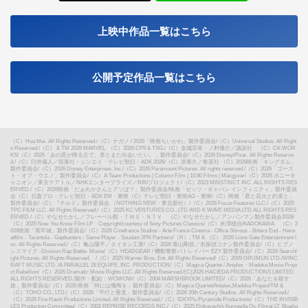
X
上映中作品一覧はこちら
公開予定作品一覧はこちら
（C）Hua Mei. All Rights Reserved.
/
（C）ナガノ / 2026「映画ちいかわ」製作委員会
/
（C）Universal Studios. All Right
s Reserved.
/
（C） & TM 2026 MARVEL. （C）2026 CPII & TSG.
/
（C）金城宗幸・ノ村優介／講談社 （C）CK WOR
KS
/
（C）2026「あの星が降る丘で、君とまた出会いたい。」製作委員会
/
（C）2026 Disney/Pixar. All Rights Reserve
d.
/
（C）臼井儀人／双葉社・シンエイ・テレビ朝日・ADK 2026
/
（C）原泰久／集英社 （C）2026映画「キングダム」
製作委員会
/
（C）2026 Disney Enterprises, Inc.
/
（C）2026 Paramount Pictures. All rights reserved.
/
（C）2026「ゴース
ト・オブ・ウエノ」製作委員会
/
（C）A Team Productions | Column Film | 10.80 Films | Macgyver
/
（C）2026 ポニーキ
ャニオン／東京テアトル／NHKエンタープライズ／RIKIプロジェクト
/
（C）2023 MINSTINCT INC. ALL RIGHTS RES
ERVED.
/
（C）2026映画「だぁれかさんとアソぼ？」製作委員会
/
映画「ゼッツ・ギャバン インフィニティ」製作委員
会（C）石森プロ・テレビ朝日・ADK EM・東映（C）テレビ朝日・東映AG・東映
/
（C）映画「君と花火と約束と」
製作委員会
/
（C）『チルド』製作委員会 （NOTHING NEW・東北新社）
/
（C）2026 Focus Features LLC.
/
（C）2025
TPC FILM LLC. All Rights Reserved.
/
（C）2025 KC VENTURES CO., LTD AND K WAVE MEDIA LTD ALL RIGHTS RES
ERVED.
/
（C）やなせたかし／フレーベル館・ＴＭＳ・ＮＴＶ （C）やなせたかし／アンパンマン製作委員会2026
/
（C）2025 Now You Know Film LP Copyright/courtesy of Sony Pictures Classics
/
（C）米澤穂信/KADOKAWA （C）2
026映画「黒牢城」製作委員会
/
（C）2026 Cinefrance Studios - Arte France Cinema - Office Shirous - Bitters End - Heim
atfilm - Tarantula - Gapbusters - Same Player - Soudain JPN Partners
/
（R）, TM & （C） 2026 Lions Gate Entertainment I
nc. All Rights Reserved.
/
（C）亀山陽平／タイタン工業
/
（C）2026 青山剛昌／名探偵コナン製作委員会
/
（C）ヒプノ
シスマイク -Division Rap Battle- Movie
/
（C）HEADGEAR / 機動警察パトレイバー EZY 製作委員会
/
（C）2026 Searchl
ight Pictures. All Rights Reserved.
/
（C）2025 Warner Bros. Ent. All Rights Reserved
/
（C）2009 DRUMLIN LTD./WINC
RAFT MUSIC LTD. /A PARALLEL 28 EQUIPE, INC. PRODUCTION
/
（C）Magica Quartet / Aniplex・Madoka Movie Proje
ct Rebellion
/
（C）2026 Dramatic Movie Rights LLC. All Rights Reserved.
/
(C)2026 HACIEDA PRODUCTIONS LIMITED.
ALL RIGHTS RESERVED.
/
製作・配給：WOWOW
/
（C）2004 MARSHBROOK LIMITED
/
（C）2026「あなたを殺す
旅」製作委員会
/
（C）2026 映画「時には懺悔を」製作委員会
/
（C）Magica Quartet/Aniplex,Madoka Project
/
TM &
（C）TOHO CO., LTD.
/
（C）2026「平行と垂直」製作委員会
/
（C）2026 20th Century Studios. All Rights Reserved.
/
（C）2026 Fire Hawk Productions Limited. All Rights Reserved.
/
（C）IDKYPs./Pyramide Productions
/
（C）THE INVISIB
LES Production Committee
/
（C）2002 REPRISE RECORDS INC.
/
（C）2025 Elokuvayh/o Komee4a Oy, Filmai LT, Bluelig