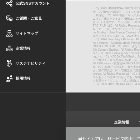
公式SNSアカウント
（C）2025 UNIVERSAL PICTURES
幸・ノ村優介／講談社 （C）CK W
／集英社 （C）2026映画「キング
ご質問・ご意見
ニオン／東京テアトル／NHKエンター
会（C）石森プロ・テレビ朝日・ADK
TPC FILM LLC. All Rights Reserve
ＮＴＶ （C）やなせたかし／アンパン
ce Studios - Arte France Cinema - O
サイトマップ
陽平／タイタン工業
/
（C）2026 
（C）2026 Searchlight Pictures. Al
tet / Aniplex・Madoka Movie Project
ROOK LIMITED
/
（C）2026「あ
企業情報
0th Century Studios. All Rights Res
C.
/
（C）2025 Elokuvayh/o Komee4a O
ng, Inc.（C）KADOKAWA/Sekiro: 
／『響け！』製作委員会2024
/
（C）20
サステナビリティ
26 K2Pictures・集英社
/
A SARKANY
会
/
（C）2026「八つ墓村」製作委員会 （C
ク」製作委員会
/
（C）曽根圭介／講談
ctures. All Rights Reserved.
/
（C）
マがもうこの世界にいなくても」製
採用情報
／集英社・『どこよりも遠い場所に
（C）2025 HIVE MEDIA CORP & M
企業情報
当サイトでは、サービス向上、ア