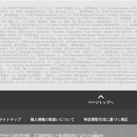
. ALL RIGHTS RESERVED.
/
（C）ナガノ / 2026「映画ちいかわ」製作委員会
/
（C）Universal Studios. All R
ORKS
/
（C）2026「あの星が降る丘で、君とまた出会いたい。」製作委員会
/
（C）2026 Disney/Pixar. All Righ
ダム」製作委員会
/
（C）2026 Disney Enterprises, Inc.
/
（C）2026 Paramount Pictures. All rights reserved.
/
（C）
プライズ／RIKIプロジェクト
/
（C）2023 MINSTINCT INC. ALL RIGHTS RESERVED.
/
（C）2026映画
 EM・東映（C）テレビ朝日・東映AG・東映
/
（C）映画「君と花火と約束と」製作委員会
/
（C）『チルド』製作
d.
/
（C）2025 KC VENTURES CO., LTD AND K WAVE MEDIA LTD ALL RIGHTS RESERVED.
/
（C）202
マン製作委員会2026
/
（C）2025 Now You Know Film LP Copyright/courtesy of Sony Pictures Classics
/
ffice Shirous - Bitters End - Heimatfilm - Tarantula - Gapbusters - Same Player - Soudain JPN Partners
/
（R）
青山剛昌／名探偵コナン製作委員会
/
（C）ヒプノシスマイク -Division Rap Battle- Movie
/
（C）2026「ゴースト
l Rights Reserved.
/
（C）2025 Warner Bros. Ent. All Rights Reserved
/
（C）2009 DRUMLIN LTD./WINCRA
 Rebellion
/
（C）2026 Dramatic Movie Rights LLC. All Rights Reserved.
/
(C)2026 HACIEDA PRODUCTION
なたを殺す旅」製作委員会
/
（C）2026 映画「時には懺悔を」製作委員会
/
（C）Magica Quartet/Aniplex,Madoka Pr
erved.
/
（C）2026 Fire Hawk Productions Limited. All Rights Reserved.
/
（C）IDKYPs./Pyramide Production
y, Filmai LT, Bluelight, Getaway
/
（C）WOWOW
/
（C）2026「白鳥とコウモリ」製作委員会
/
（C）2019 FromS
No Defeat PARTNERS
/
（C）2024 Dogwoof
/
（C）2026 Backrooms Rights LLC, PC Films, LLC. All Rights 
25 UNIVERSAL STUDIOS photo by Melinda Sue Gordon （C）Universal Studios. All Rights Reserved.
/
OK PRODUKCIO KFT es az MTVA （C） 2025
/
（C）2026 映画名探偵プリキュア！製作委員会
/
（C）202
）Yokomizo Seishi/KADOKAWA
/
（C）2025 Legs Film Rights LLC. All Rights Reserved.
/
（C）コロ
社 （C）2026「藁にもすがる獣たち」製作委員会
/
（C）2026 ナギダイアリー・パートナーズ (スターサンズ/八朔ラボ/
2026『マッチングTL』製作委員会
/
（C）2025 LOTTE ENTERTAINMENT & STUDIO LICO & STUDIO N All Ri
作委員会
/
（C）2026藤まる/双葉社・「時給三〇〇円の死神」製作委員会
/
（C）GIRLS und PANZER Finale Proj
いる君へ』製作委員会
/
（C）2026 CTMG. All Rights Reserved.
/
（C）2026 TG Movie LLC. All Rights Reserv
INDMARK, Inc ALL RIGHTS RESERVED.
/
（C）2026 / AARDMAN ANIMATIONS Ltd - All Rights Reserve
ページトップへ
サイトマップ
個人情報の取扱いについて
特定商取引法に基づく表記
クセス状況計測、広告配信など利用目的によりCookieを