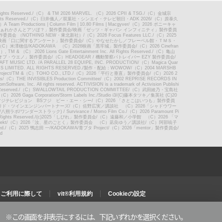
ights Reserved.
/
（C） & TM 2026 MARVEL. （C）2026 CPII & TSG.
/
（C）金城宗
ts Reserved.
/
（C）臼井儀人／双葉社・シンエイ・テレビ朝日・ADK 2026
/
（C）原泰久
A Team Productions | Column Film | 10.80 Films | Macgyver
/
（C）2026 ポニーキャ
「だぁれかさんとアソぼ？」製作委員会
/
映画「ゼッツ・ギャバン インフィニティ」製作委員
委員会 （NOTHING NEW・東北新社）
/
（C）2026 Focus Features LLC.
/
（C）2025
6映画「口に関するアンケート」製作委員会
/
（C）やなせたかし／フレーベル館・ＴＭＳ・
（C）米澤穂信/KADOKAWA （C）2026映画「黒牢城」製作委員会
/
（C）2026 Cinefran
, TM & （C） 2026 Lions Gate Entertainment Inc. All Rights Reserved.
/
（C）亀山
・オブ・ウエノ」製作委員会
/
（C）HEADGEAR / 機動警察パトレイバー EZY 製作委員会
/
FT MUSIC LTD. /A PARALLEL 28 EQUIPE, INC. PRODUCTION
/
（C）Magica Quar
S LIMITED. ALL RIGHTS RESERVED.
/
製作・配給：WOWOW
/
（C）2004 MARSHB
oject
/
TM &（C）TOHO CO., LTD.
/
（C）2026「平行と垂直」製作委員会
/
（C）2026 2
s
/
（C）THE INVISIBLES Production Committee
/
（C）2002 REPRISE RECORDS IN
oftware, Inc. All rights reserved. ACTIVISION is a trademark of Activision Publishi
Reserved.
/
（C）SWALLOWTAIL PRODUCTION COMMITTEE
/
（C）武田綾乃・宝島社
（C）2026 Gaga Corporation/Storm Labels Inc./Studio i3
/
(C)藤本タツキ／集英社 (C)20
6フジテレビジョン BSフジ ビー・エー・シー
/
（C）2026 「さとこはいつも」製作委員
リド・ツインエンジンパートナーズ
/
（C）佐野広実／講談社 （C）2026「シャドウワー
ワンダーストラック) / Survivance / Momo Film Co.
/
（C）2026 Paramount Pi
ghts Reserved.
/
(c)2025「しびれ」製作委員会
/
（C）遠藤和／小学館 （C）2026 「マ
ekt
/
（C）2026「汝、星のごとく」製作委員会 （C）凪良ゆう／講談社
/
（C）阿部暁子
ed.
/
（C）2025 鴨志田 一/KADOKAWA/青ブタ Project
/
（C）2026「mentor」製作委員会
/
d
ご利用に際して
vit®利用規約
Cookieの設定
※この画面を非表示にするには、
下記いずれかを選択ください。