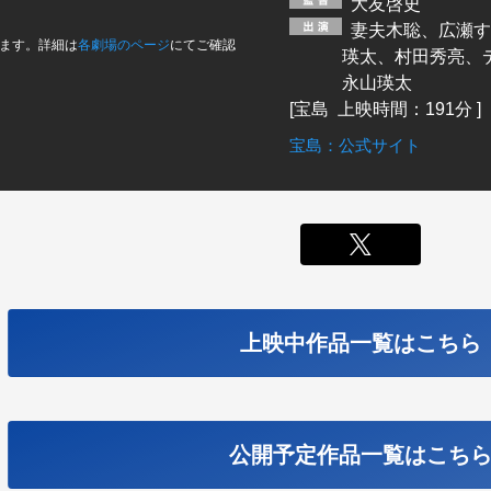
大友啓史
妻夫木聡、広瀬す
ます。詳細は
各劇場のページ
にてご確認
瑛太、村田秀亮、
永山瑛太
[宝島 上映時間：191分 ]
宝島：公式サイト
X
上映中作品一覧はこちら
公開予定作品一覧はこち