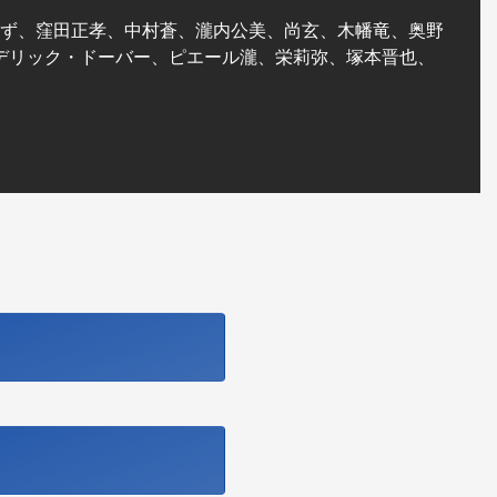
ず、窪田正孝、中村蒼、瀧内公美、尚玄、木幡竜、奥野
デリック・ドーバー、ピエール瀧、栄莉弥、塚本晋也、
ら