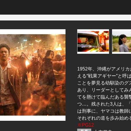
1952年、沖縄がアメリ
える“戦果アギヤー”と
ことを夢見る幼馴染のグ
あり、リーダーとしてみ
てを懸けて臨んだある襲
つ…。残された3人は、
は刑事に、ヤマコは教師
それぞれの道を歩み始め
※PG12