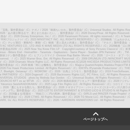
5「宝島」製作委員会
/
（C）ナガノ / 2026「映画ちいかわ」製作委員会
/
（C）Universal Studios. All Rights Res
2026「あの星が降る丘で、君とまた出会いたい。」製作委員会
/
（C）2026 Disney/Pixar. All Rights Reserved.
委員会
/
（C）2026 Disney Enterprises, Inc.
/
（C）2026 Paramount Pictures. All rights reserved.
/
（C）A Team Pr
RIKIプロジェクト
/
（C）2023 MINSTINCT INC. ALL RIGHTS RESERVED.
/
（C）2026映画「だぁれかさ
映（C）テレビ朝日・東映AG・東映
/
（C）映画「君と花火と約束と」製作委員会
/
（C）『チルド』製作委員会 （N
 KC VENTURES CO., LTD AND K WAVE MEDIA LTD ALL RIGHTS RESERVED.
/
（C）2026映画「口
委員会2026
/
（C）2025 Now You Know Film LP Copyright/courtesy of Sony Pictures Classics
/
（C）米澤
irous - Bitters End - Heimatfilm - Tarantula - Gapbusters - Same Player - Soudain JPN Partners
/
（R）, TM & 
／名探偵コナン製作委員会
/
（C）ヒプノシスマイク -Division Rap Battle- Movie
/
（C）2026「ゴースト・オブ・
 Reserved.
/
（C）2025 Warner Bros. Ent. All Rights Reserved
/
（C）2009 DRUMLIN LTD./WINCRAFT MUSIC
n
/
（C）2026 Dramatic Movie Rights LLC. All Rights Reserved.
/
(C)2026 HACIEDA PRODUCTIONS LIMIT
」製作委員会
/
（C）2026 映画「時には懺悔を」製作委員会
/
（C）Magica Quartet/Aniplex,Madoka Project
/
TM 
26 Fire Hawk Productions Limited. All Rights Reserved.
/
（C）IDKYPs./Pyramide Productions
/
（C）THE I
T, Bluelight, Getaway
/
（C）WOWOW
/
（C）2026「白鳥とコウモリ」製作委員会
/
（C）2019 FromSoftware, Inc
at PARTNERS
/
（C）2024 Dogwoof
/
（C）2026 Backrooms Rights LLC, PC Films, LLC. All Rights Reserve
VERSAL STUDIOS photo by Melinda Sue Gordon （C）Universal Studios. All Rights Reserved.
/
（C）202
DUKCIO KFT es az MTVA （C） 2025
/
（C）2026 映画名探偵プリキュア！製作委員会
/
（C）2026フジテ
mizo Seishi/KADOKAWA
/
（C）2025 Legs Film Rights LLC. All Rights Reserved.
/
（C）コロリド・ツ
）2026「藁にもすがる獣たち」製作委員会
/
（C）2026 ナギダイアリー・パートナーズ (スターサンズ/八朔ラボ/ワンダース
『マッチングTL』製作委員会
/
（C）2025 LOTTE ENTERTAINMENT & STUDIO LICO & STUDIO N All Rights R
会
/
（C）2026藤まる/双葉社・「時給三〇〇円の死神」製作委員会
/
（C）GIRLS und PANZER Finale Projekt
/
（
へ』製作委員会
/
（C）2026 CTMG. All Rights Reserved.
/
（C）2026 TG Movie LLC. All Rights Reserved.
/
（C
ARK, Inc ALL RIGHTS RESERVED.
/
（C）2026 / AARDMAN ANIMATIONS Ltd - All Rights Reserved
ページトップへ