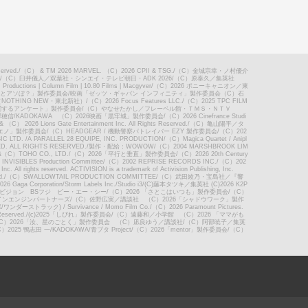
erved.
/
（C） & TM 2026 MARVEL. （C）2026 CPII & TSG.
/
（C）金城宗幸・ノ村優介
/
（C）臼井儀人／双葉社・シンエイ・テレビ朝日・ADK 2026
/
（C）原泰久／集英社
oductions | Column Film | 10.80 Films | Macgyver
/
（C）2026 ポニーキャニオン／東
んとアソぼ？」製作委員会
/
映画「ゼッツ・ギャバン インフィニティ」製作委員会（C）石
OTHING NEW・東北新社）
/
（C）2026 Focus Features LLC.
/
（C）2025 TPC FILM
に関するアンケート」製作委員会
/
（C）やなせたかし／フレーベル館・ＴＭＳ・ＮＴＶ
穂信/KADOKAWA （C）2026映画「黒牢城」製作委員会
/
（C）2026 Cinefrance Studi
（C） 2026 Lions Gate Entertainment Inc. All Rights Reserved.
/
（C）亀山陽平／タ
ウエノ」製作委員会
/
（C）HEADGEAR / 機動警察パトレイバー EZY 製作委員会
/
（C）202
 LTD. /A PARALLEL 28 EQUIPE, INC. PRODUCTION
/
（C）Magica Quartet / Anipl
ED. ALL RIGHTS RESERVED.
/
製作・配給：WOWOW
/
（C）2004 MARSHBROOK LIM
&（C）TOHO CO., LTD.
/
（C）2026「平行と垂直」製作委員会
/
（C）2026 20th Century
NVISIBLES Production Committee
/
（C）2002 REPRISE RECORDS INC.
/
（C）202
. All rights reserved. ACTIVISION is a trademark of Activision Publishing, Inc.
d.
/
（C）SWALLOWTAIL PRODUCTION COMMITTEE
/
（C）武田綾乃・宝島社／『響
6 Gaga Corporation/Storm Labels Inc./Studio i3
/
(C)藤本タツキ／集英社 (C)2026 K2P
レビジョン BSフジ ビー・エー・シー
/
（C）2026 「さとこはいつも」製作委員会
/
（C）
インエンジンパートナーズ
/
（C）佐野広実／講談社 （C）2026「シャドウワーク」製作
トラック) / Survivance / Momo Film Co.
/
（C）2026 Paramount Pictures.
eserved.
/
(c)2025「しびれ」製作委員会
/
（C）遠藤和／小学館 （C）2026 「ママがも
C）2026「汝、星のごとく」製作委員会 （C）凪良ゆう／講談社
/
（C）阿部暁子／集英
）2025 鴨志田 一/KADOKAWA/青ブタ Project
/
（C）2026「mentor」製作委員会
/
（C）