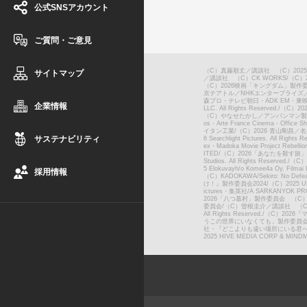
公式SNSアカウント
ご質問・ご意見
（C）真藤順丈／講談社 （C）202
サイトマップ
／講談社 （C）CK WORKS
/
（C）
（C）2026映画「キングダム」製作
京テアトル／NHKエンタープライズ／
森プロ・テレビ朝日・ADK EM・東
企業情報
LLC. All Rights Reserved.
/
（C）2025
（C）やなせたかし／アンパンマン製作
os - Arte France Cinema - Office Sh
イタン工業
/
（C）2026 青山剛昌
サステナビリティ
6 Searchlight Pictures. All Rights
ex・Madoka Movie Project Rebellio
ITED
/
（C）2026「あなたを殺す旅
Studios. All Rights Reserved.
/
（C）20
5 Elokuvayh/o Komee4a Oy, Filmai L
採用情報
（C）KADOKAWA/Sekiro: No Defe
け！』製作委員会2024
/
（C）2025 UNI
ictures・集英社
/
A SARKANYOK PRO
2026「八つ墓村」製作委員会 （C）Yoko
委員会
/
（C）曽根圭介／講談社 （C
All Rights Reserved.
/
（C）2026
うこの世界にいなくても」製作委員
社・『どこよりも遠い場所にいる君
2025 HIVE MEDIA CORP & MINDM