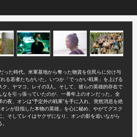
カだった時代。米軍基地から奪った物資を住民らに分け与
呼ばれる若者たちがいた。いつか「でっかい戦果」を上げる
スク、ヤマコ、レイの3人。そして、彼らの英雄的存在で
んなを引っ張っていたのが、一番年上のオンだった。全
撃の夜、オンは“予定外の戦果”を手に入れ、突然消息を絶
「オンが目指した本物の英雄」を心に秘め、やがてグスク
に、そしてレイはヤクザになり、オンの影を追いながら
る。