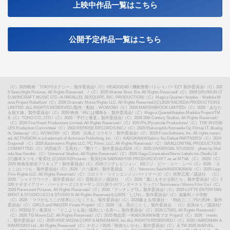
上映中作品一覧はこちら
公開予定作品一覧はこちら
（C）2025映画「TOKYOタクシー」製作委員会
/
（C）HEADGEAR / 機動警察パトレイバー EZY 製作委員会
/
（C）202
6 Searchlight Pictures. All Rights Reserved.
/
（C）2025 Warner Bros. Ent. All Rights Reserved
/
（C）2009 DRUMLIN LT
D./WINCRAFT MUSIC LTD. /A PARALLEL 28 EQUIPE, INC. PRODUCTION
/
（C）Magica Quartet / Aniplex・Madoka M
ovie Project Rebellion
/
（C）2026 Dramatic Movie Rights LLC. All Rights Reserved.
/
(C)2026 HACIEDA PRODUCTIONS
LIMITED. ALL RIGHTS RESERVED.
/
製作・配給：WOWOW
/
（C）2004 MARSHBROOK LIMITED
/
（C）2026「あなた
を殺す旅」製作委員会
/
（C）2026 映画「時には懺悔を」製作委員会
/
（C）Magica Quartet/Aniplex,Madoka Project
/
TM
&（C）TOHO CO., LTD.
/
（C）2026「平行と垂直」製作委員会
/
（C）2026 20th Century Studios. All Rights Reserved.
/
（C）2026 Fire Hawk Productions Limited. All Rights Reserved.
/
（C）IDKYPs./Pyramide Productions
/
（C）THE INVISIB
LES Production Committee
/
（C）2002 REPRISE RECORDS INC.
/
（C）2025 Elokuvayh/o Komee4a Oy, Filmai LT, Bluelig
ht, Getaway
/
（C）WOWOW
/
（C）2026「白鳥とコウモリ」製作委員会
/
（C）2019 FromSoftware, Inc. All rights reserv
ed. ACTIVISION is a trademark of Activision Publishing, Inc.（C）KADOKAWA/Sekiro: No Defeat PARTNERS
/
（C）2024
Dogwoof
/
（C）2026 Backrooms Rights LLC, PC Films, LLC. All Rights Reserved.
/
（C）SWALLOWTAIL PRODUCTION
COMMITTEE
/
（C）武田綾乃・宝島社／『響け！』製作委員会2024
/
（C）2025 UNIVERSAL STUDIOS photo by Meli
nda Sue Gordon （C）Universal Studios. All Rights Reserved.
/
（C）2026 Gaga Corporation/Storm Labels Inc./Studio i3
/
(C)藤本タツキ／集英社 (C)2026 K2Pictures・集英社
/
A SARKANYOK PRODUKCIO KFT es az MTVA （C） 2025
/
（C）
2026 映画名探偵プリキュア！製作委員会
/
（C）2026フジテレビジョン BSフジ ビー・エー・シー
/
（C）2026 「さ
とこはいつも」製作委員会
/
（C）2026「八つ墓村」製作委員会 （C）Yokomizo Seishi/KADOKAWA
/
（C）2025 Legs
Film Rights LLC. All Rights Reserved.
/
（C）コロリド・ツインエンジンパートナーズ
/
（C）佐野広実／講談社 （C）
2026「シャドウワーク」製作委員会
/
（C）曽根圭介／講談社 （C）2026「藁にもすがる獣たち」製作委員会
/
（C）2
026 ナギダイアリー・パートナーズ (スターサンズ/八朔ラボ/ワンダーストラック) / Survivance / Momo Film Co.
/
（C）
2026 Paramount Pictures. All Rights Reserved.
/
（C）2026『マッチングTL』製作委員会
/
（C）2025 LOTTE ENTERTAIN
MENT & STUDIO LICO & STUDIO N All Rights Reserved.
/
(c)2025「しびれ」製作委員会
/
（C）遠藤和／小学館
（C）2026 「ママがもうこの世界にいなくても」製作委員会
/
（C）2026藤まる/双葉社・「時給三〇〇円の死神」製作
委員会
/
（C）GIRLS und PANZER Finale Projekt
/
（C）2026「汝、星のごとく」製作委員会 （C）凪良ゆう／講談社
/
（C）阿部暁子／集英社・『どこよりも遠い場所にいる君へ』製作委員会
/
（C）2026 CTMG. All Rights Reserved.
/
（C）2026 TG Movie LLC. All Rights Reserved.
/
（C）2025 鴨志田 一/KADOKAWA/青ブタ Project
/
（C）2026「mento
r」製作委員会
/
（C）2025 HIVE MEDIA CORP & MINDMARK, Inc ALL RIGHTS RESERVED.
/
（C）2026 / AARDMAN A
NIMATIONS Ltd - All Rights Reserved
/
（C）ナガノ / 2026「映画ちいかわ」製作委員会
/
（C） & TM 2026 MARVEL.