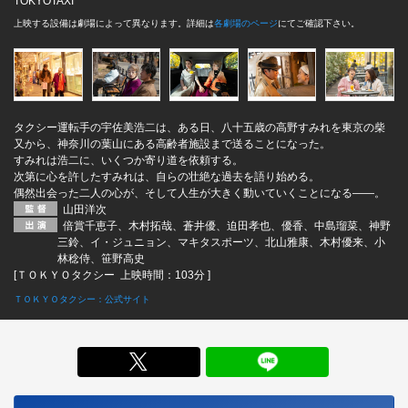
TOKYOTAXI
上映する設備は劇場によって異なります。詳細は
各劇場のページ
にてご確認下さい。
タクシー運転手の宇佐美浩二は、ある日、八十五歳の高野すみれを東京の柴
又から、神奈川の葉山にある高齢者施設まで送ることになった。
すみれは浩二に、いくつか寄り道を依頼する。
次第に心を許したすみれは、自らの壮絶な過去を語り始める。
偶然出会った二人の心が、そして人生が大きく動いていくことになる――。
山田洋次
倍賞千恵子、木村拓哉、蒼井優、迫田孝也、優香、中島瑠菜、神野
三鈴、イ・ジュニョン、マキタスポーツ、北山雅康、木村優来、小
林稔侍、笹野高史
[ＴＯＫＹＯタクシー 上映時間：103分 ]
ＴＯＫＹＯタクシー：公式サイト
X