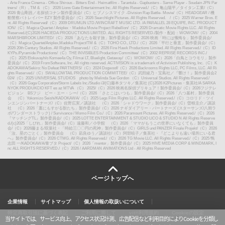
- Arte France Cinema - Office Shirous - Bitters End - Heimatfilm - Tarantula - Gapbusters - Same Player - Soudain JPN Par
tners
/
（R）, TM & （C） 2026 Lions Gate Entertainment Inc. All Rights Reserved.
/
（C）亀山陽平／タイタン工業
/
（C）
2026 青山剛昌／名探偵コナン製作委員会
/
（C）ヒプノシスマイク -Division Rap Battle- Movie
/
（C）HEADGEAR / 機
動警察パトレイバー EZY 製作委員会
/
（C）2026 Searchlight Pictures. All Rights Reserved.
/
（C）2025 Warner Bros. E
nt. All Rights Reserved
/
（C）2009 DRUMLIN LTD./WINCRAFT MUSIC LTD. /A PARALLEL 28 EQUIPE, INC. PRODUCT
ION
/
（C）Magica Quartet / Aniplex・Madoka Movie Project Rebellion
/
（C）2026 Dramatic Movie Rights LLC. All Rights
Reserved.
/
(C)2026 HACIEDA PRODUCTIONS LIMITED. ALL RIGHTS RESERVED.
/
製作・配給：WOWOW
/
（C）2004
MARSHBROOK LIMITED
/
（C）2026「あなたを殺す旅」製作委員会
/
（C）2026 映画「時には懺悔を」製作委員会
/
（C）Magica Quartet/Aniplex,Madoka Project
/
TM &（C）TOHO CO., LTD.
/
（C）2026「平行と垂直」製作委員会
/
（C）
2026 20th Century Studios. All Rights Reserved.
/
（C）2026 Fire Hawk Productions Limited. All Rights Reserved.
/
（C）ID
KYPs./Pyramide Productions
/
（C）THE INVISIBLES Production Committee
/
（C）2002 REPRISE RECORDS INC.
/
（C）2025 Elokuvayh/o Komee4a Oy, Filmai LT, Bluelight, Getaway
/
（C）WOWOW
/
（C）2026「白鳥とコウモリ」製作
委員会
/
（C）2019 FromSoftware, Inc. All rights reserved. ACTIVISION is a trademark of Activision Publishing, Inc.（C）K
ADOKAWA/Sekiro: No Defeat PARTNERS
/
（C）2024 Dogwoof
/
（C）2026 Backrooms Rights LLC, PC Films, LLC. All Ri
ghts Reserved.
/
（C）SWALLOWTAIL PRODUCTION COMMITTEE
/
（C）武田綾乃・宝島社／『響け！』製作委員会2
024
/
（C）2025 UNIVERSAL STUDIOS photo by Melinda Sue Gordon （C）Universal Studios. All Rights Reserved.
/
（C）2026 Gaga Corporation/Storm Labels Inc./Studio i3
/
(C)藤本タツキ／集英社 (C)2026 K2Pictures・集英社
/
A SARKA
NYOK PRODUKCIO KFT es az MTVA （C） 2025
/
（C）2026 映画名探偵プリキュア！製作委員会
/
（C）2026フジテレ
ビジョン BSフジ ビー・エー・シー
/
（C）2026 「さとこはいつも」製作委員会
/
（C）2026「八つ墓村」製作委員
会 （C）Yokomizo Seishi/KADOKAWA
/
（C）2025 Legs Film Rights LLC. All Rights Reserved.
/
（C）コロリド・ツイ
ンエンジンパートナーズ
/
（C）佐野広実／講談社 （C）2026「シャドウワーク」製作委員会
/
（C）曽根圭介／講談
社 （C）2026「藁にもすがる獣たち」製作委員会
/
（C）2026 ナギダイアリー・パートナーズ (スターサンズ/八朔ラ
ボ/ワンダーストラック) / Survivance / Momo Film Co.
/
（C）2026 Paramount Pictures. All Rights Reserved.
/
（C）2026
『マッチングTL』製作委員会
/
（C）2025 LOTTE ENTERTAINMENT & STUDIO LICO & STUDIO N All Rights Reserve
d.
/
(c)2025「しびれ」製作委員会
/
（C）遠藤和／小学館 （C）2026 「ママがもうこの世界にいなくても」製作委員
会
/
（C）2026藤まる/双葉社・「時給三〇〇円の死神」製作委員会
/
（C）GIRLS und PANZER Finale Projekt
/
（C）2026
「汝、星のごとく」製作委員会 （C）凪良ゆう／講談社
/
（C）阿部暁子／集英社・『どこよりも遠い場所にいる君
へ』製作委員会
/
（C）2026 CTMG. All Rights Reserved.
/
（C）2026 TG Movie LLC. All Rights Reserved.
/
（C）2025 鴨
志田 一/KADOKAWA/青ブタ Project
/
（C）2026「mentor」製作委員会
/
（C）2025 HIVE MEDIA CORP & MINDMARK, I
nc ALL RIGHTS RESERVED.
/
（C）2026 / AARDMAN ANIMATIONS Ltd - All Rights Reserved
ページトップへ
企業情報
サイトマップ
個人情報の取扱いについて
特定商取引法に基づく表記
ご利用に際して
vit®利用規約
Cookieの設定
当サイトでは、サービス向上、アクセス状況計測、広告配信など利用目的によりCookieを分類し