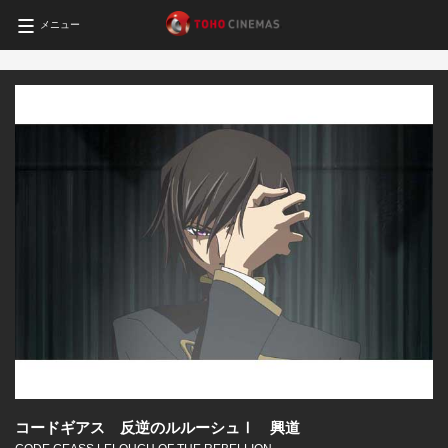
メニュー
コードギアス 反逆のルルーシュⅠ 興道