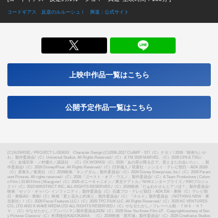
コードギアス 反逆のルルーシュⅠ 興道：公式サイト
X
上映中作品一覧はこちら
公開予定作品一覧はこちら
(C)SUNRISE／PROJECT L-GEASS Character Design (C)2006-2017 CLAMP・ST
/
（C）ナガノ / 2026「映画ちいか
わ」製作委員会
/
（C）Universal Studios. All Rights Reserved.
/
（C） & TM 2026 MARVEL. （C）2026 CPII & TSG.
/
（C）金城宗幸・ノ村優介／講談社 （C）CK WORKS
/
（C）2026「あの星が降る丘で、君とまた出会いたい。」製
作委員会
/
（C）2026 Disney/Pixar. All Rights Reserved.
/
（C）臼井儀人／双葉社・シンエイ・テレビ朝日・ADK 2026
/
（C）原泰久／集英社 （C）2026映画「キングダム」製作委員会
/
（C）2026 Disney Enterprises, Inc.
/
（C）2026 Param
ount Pictures. All rights reserved.
/
（C）2026「ゴースト・オブ・ウエノ」製作委員会
/
（C）A Team Productions | Colum
n Film | 10.80 Films | Macgyver
/
（C）2026 ポニーキャニオン／東京テアトル／NHKエンタープライズ／RIKIプロジェ
クト
/
（C）2023 MINSTINCT INC. ALL RIGHTS RESERVED.
/
（C）2026映画「だぁれかさんとアソぼ？」製作委員会
/
映画「ゼッツ・ギャバン インフィニティ」製作委員会（C）石森プロ・テレビ朝日・ADK EM・東映（C）テレビ朝
日・東映AG・東映
/
（C）映画「君と花火と約束と」製作委員会
/
（C）『チルド』製作委員会 （NOTHING NEW・東
北新社）
/
（C）2026 Focus Features LLC.
/
（C）2025 TPC FILM LLC. All Rights Reserved.
/
（C）2025 KC VENTURES
CO., LTD AND K WAVE MEDIA LTD ALL RIGHTS RESERVED.
/
（C）やなせたかし／フレーベル館・ＴＭＳ・ＮＴ
Ｖ （C）やなせたかし／アンパンマン製作委員会2026
/
（C）2025 Now You Know Film LP Copyright/courtesy of Son
y Pictures Classics
/
（C）米澤穂信/KADOKAWA （C）2026映画「黒牢城」製作委員会
/
（C）2026 Cinefrance Studios