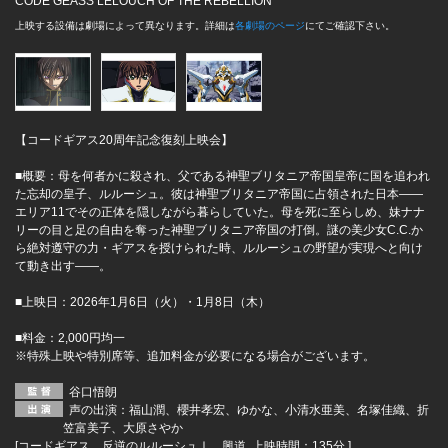
CODE GEASS LELOUCH OF THE REBELLION
上映する設備は劇場によって異なります。詳細は
各劇場のページ
にてご確認下さい。
【コードギアス20周年記念復刻上映会】
■概要：母を何者かに殺され、父である神聖ブリタニア帝国皇帝に国を追われ
た忘却の皇子、ルルーシュ。彼は神聖ブリタニア帝国に占領された日本――
エリア11でその正体を隠しながら暮らしていた。母を死に至らしめ、妹ナナ
リーの目と足の自由を奪った神聖ブリタニア帝国の打倒。謎の美少女C.C.か
ら絶対遵守の力・ギアスを授けられた時、ルルーシュの野望が実現へと向け
て動き出す――。
■上映日：2026年1月6日（火）・1月8日（木）
■料金：2,000円均一
※特殊上映や特別席等、追加料金が必要になる場合がございます。
谷口悟朗
声の出演：福山潤、櫻井孝宏、ゆかな、小清水亜美、名塚佳織、折
笠富美子、大原さやか
[コードギアス 反逆のルルーシュⅠ 興道 上映時間：135分 ]