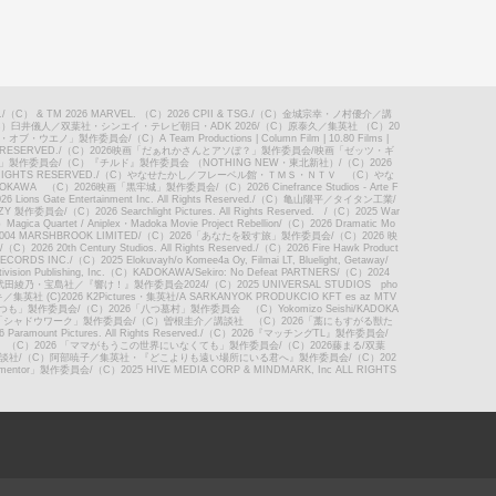
.
/
（C） & TM 2026 MARVEL. （C）2026 CPII & TSG.
/
（C）金城宗幸・ノ村優介／講
C）臼井儀人／双葉社・シンエイ・テレビ朝日・ADK 2026
/
（C）原泰久／集英社 （C）20
スト・オブ・ウエノ」製作委員会
/
（C）A Team Productions | Column Film | 10.80 Films |
 RESERVED.
/
（C）2026映画「だぁれかさんとアソぼ？」製作委員会
/
映画「ゼッツ・ギ
」製作委員会
/
（C）『チルド』製作委員会 （NOTHING NEW・東北新社）
/
（C）2026
RIGHTS RESERVED.
/
（C）やなせたかし／フレーベル館・ＴＭＳ・ＮＴＶ （C）やな
DOKAWA （C）2026映画「黒牢城」製作委員会
/
（C）2026 Cinefrance Studios - Arte F
ions Gate Entertainment Inc. All Rights Reserved.
/
（C）亀山陽平／タイタン工業
/
EZY 製作委員会
/
（C）2026 Searchlight Pictures. All Rights Reserved.
/
（C）2025 War
agica Quartet / Aniplex・Madoka Movie Project Rebellion
/
（C）2026 Dramatic Mo
04 MARSHBROOK LIMITED
/
（C）2026「あなたを殺す旅」製作委員会
/
（C）2026 映
/
（C）2026 20th Century Studios. All Rights Reserved.
/
（C）2026 Fire Hawk Product
ECORDS INC.
/
（C）2025 Elokuvayh/o Komee4a Oy, Filmai LT, Bluelight, Getaway
/
 Activision Publishing, Inc.（C）KADOKAWA/Sekiro: No Defeat PARTNERS
/
（C）2024
武田綾乃・宝島社／『響け！』製作委員会2024
/
（C）2025 UNIVERSAL STUDIOS pho
／集英社 (C)2026 K2Pictures・集英社
/
A SARKANYOK PRODUKCIO KFT es az MTV
いつも」製作委員会
/
（C）2026「八つ墓村」製作委員会 （C）Yokomizo Seishi/KADOKA
6「シャドウワーク」製作委員会
/
（C）曽根圭介／講談社 （C）2026「藁にもすがる獣た
Paramount Pictures. All Rights Reserved.
/
（C）2026『マッチングTL』製作委員会
/
 （C）2026 「ママがもうこの世界にいなくても」製作委員会
/
（C）2026藤まる/双葉
講談社
/
（C）阿部暁子／集英社・『どこよりも遠い場所にいる君へ』製作委員会
/
（C）202
mentor」製作委員会
/
（C）2025 HIVE MEDIA CORP & MINDMARK, Inc ALL RIGHTS