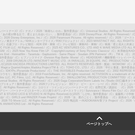
ムパートナーズ
/
（C）ナガノ / 2026「映画ちいかわ」製作委員会
/
（C）Universal Studios. All Rights Reserved
26「あの星が降る丘で、君とまた出会いたい。」製作委員会
/
（C）2026 Disney/Pixar. All Rights Reserved.
/
（
）2026 Disney Enterprises, Inc.
/
（C）2026 Paramount Pictures. All rights reserved.
/
（C）2026「ゴー
ニオン／東京テアトル／NHKエンタープライズ／RIKIプロジェクト
/
（C）2023 MINSTINCT INC. ALL RIGHTS
（C）石森プロ・テレビ朝日・ADK EM・東映（C）テレビ朝日・東映AG・東映
/
（C）映画「君と花火と約束と
FILM LLC. All Rights Reserved.
/
（C）2025 KC VENTURES CO., LTD AND K WAVE MEDIA LTD ALL 
26
/
（C）2025 Now You Know Film LP Copyright/courtesy of Sony Pictures Classics
/
（C）米澤穂信/KA
ters End - Heimatfilm - Tarantula - Gapbusters - Same Player - Soudain JPN Partners
/
（R）, TM & （C） 2026 L
ン製作委員会
/
（C）ヒプノシスマイク -Division Rap Battle- Movie
/
（C）HEADGEAR / 機動警察パトレイバー 
（C）2009 DRUMLIN LTD./WINCRAFT MUSIC LTD. /A PARALLEL 28 EQUIPE, INC. PRODUCTION
/
（C）M
.
/
(C)2026 HACIEDA PRODUCTIONS LIMITED. ALL RIGHTS RESERVED.
/
製作・配給：WOWOW
/
（C）20
agica Quartet/Aniplex,Madoka Project
/
TM &（C）TOHO CO., LTD.
/
（C）2026「平行と垂直」製作委員会
C）IDKYPs./Pyramide Productions
/
（C）THE INVISIBLES Production Committee
/
（C）2002 REPRISE R
とコウモリ」製作委員会
/
（C）2019 FromSoftware, Inc. All rights reserved. ACTIVISION is a trademark of
s LLC, PC Films, LLC. All Rights Reserved.
/
（C）SWALLOWTAIL PRODUCTION COMMITTEE
/
（C）
rsal Studios. All Rights Reserved.
/
（C）2026 Gaga Corporation/Storm Labels Inc./Studio i3
/
(C)藤本タツキ
探偵プリキュア！製作委員会
/
（C）2026フジテレビジョン BSフジ ビー・エー・シー
/
（C）2026 「さとこは
. All Rights Reserved.
/
（C）コロリド・ツインエンジンパートナーズ
/
（C）佐野広実／講談社 （C）202
リー・パートナーズ (スターサンズ/八朔ラボ/ワンダーストラック) / Survivance / Momo Film Co.
/
（C）2026 
& STUDIO LICO & STUDIO N All Rights Reserved.
/
(c)2025「しびれ」製作委員会
/
（C）遠藤和／小学館
員会
/
（C）GIRLS und PANZER Finale Projekt
/
（C）2026「汝、星のごとく」製作委員会 （C）凪良ゆう／
026 TG Movie LLC. All Rights Reserved.
/
（C）2025 鴨志田 一/KADOKAWA/青ブタ Project
/
（C）2026「
ANIMATIONS Ltd - All Rights Reserved
ページトップへ