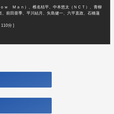
ｏｗ Ｍａｎ）、椎名桔平、中本悠太（ＮＣＴ）、青柳
楽、前田亜季、平川結月、矢島健一、六平直政、石橋蓮
10分 ]
ら