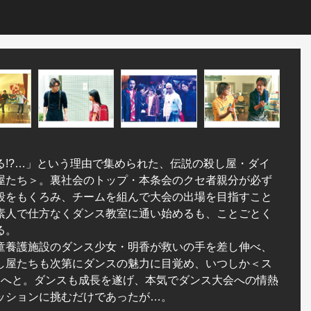
る!?…」という理由で集められた、伝説の殺し屋・ダイ
屋たち＞。裏社会のトップ・本条会のクセ者親分が必ず
殺をもくろみ、チームを組んで大会の出場を目指すこと
素人で仕方なくダンス教室に通い始めるも、ことごとく
る。
童養護施設のダンス少女・明香が救いの手を差し伸べ、
し屋たちも次第にダンスの魅力に目覚め、いつしか＜ス
ムへと。ダンスも成長を遂げ、本気でダンス大会への情熱
ッションに挑むだけであったが…。