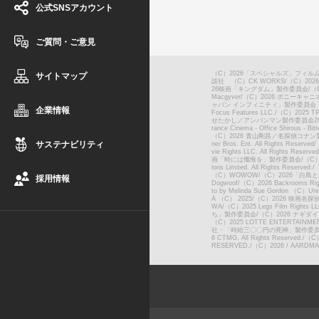
公式SNSアカウント
ご質問・ご意見
（C）2026「スペシャルズ」フィル
サイトマップ
談社 （C）CK WORKS
/
（C）20
26映画「キングダム」製作委員会
/
（C
Macgyver
/
（C）2026 ポニーキャ
ャバン インフィニティ」製作委員会
企業情報
Focus Features LLC.
/
（C）2025 TPC 
せたかし／アンパンマン製作委員会20
rance Cinema - Office Shirous - Bit
（C）2026 青山剛昌／名探偵コナ
サステナビリティ
ner Bros. Ent. All Rights Reserved
/
vie Rights LLC. All Rights Reserved
画「時には懺悔を」製作委員会
/
（C）M
ions Limited. All Rights Reserved.
/
（
（C）WOWOW
/
（C）2026「白鳥
採用情報
Dogwoof
/
（C）2026 Backrooms Right
to by Melinda Sue Gordon （C）Unive
A （C） 2025
/
（C）2026 映画名
WA
/
（C）2025 Legs Film Rights LLC
ち」製作委員会
/
（C）2026 ナギダイア
（C）2025 LOTTE ENTERTAINMENT 
社・「時給三〇〇円の死神」製作委
6 CTMG. All Rights Reserved.
/
（C）2
RESERVED.
/
（C）2026 / AARDMAN 