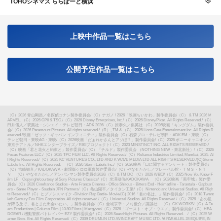
TOHOシネマズ ららぽーと横浜
上映中作品一覧はこちら
公開予定作品一覧はこちら
（C）2026 青山剛昌／名探偵コナン製作委員会
/
（C）ナガノ / 2026「映画ちいかわ」製作委員会
/
（C） & TM 2026 M
ARVEL. （C）2026 CPII & TSG.
/
（C）2026 Disney Enterprises, Inc.
/
（C）2026 Disney/Pixar. All Rights Reserved.
/
（C）
臼井儀人／双葉社・シンエイ・テレビ朝日・ADK 2026
/
（C）原泰久／集英社 （C）2026映画「キングダム」製作委員
会
/
（C）2026 Paramount Pictures. All rights reserved.
/
（R）, TM & （C） 2026 Lions Gate Entertainment Inc. All Rights R
eserved.
/
映画「ゼッツ・ギャバン インフィニティ」製作委員会（C）石森プロ・テレビ朝日・ADK EM・東映（C）
テレビ朝日・東映AG・東映
/
（C）2026映画「だぁれかさんとアソぼ？」製作委員会
/
（C）2026 ポニーキャニオン／
東京テアトル／NHKエンタープライズ／RIKIプロジェクト
/
（C）2023 MINSTINCT INC. ALL RIGHTS RESERVED.
/
（C）映画「君と花火と約束と」製作委員会
/
（C）『チルド』製作委員会 （NOTHING NEW・東北新社）
/
（C）2026
Focus Features LLC.
/
（C）2025 TPC FILM LLC. All Rights Reserved.
/
（C）Reliance Industries Limited, Mumbai, 2025. Al
l Rights Reserved.
/
（C）2025 KC VENTURES CO., LTD AND K WAVE MEDIA LTD ALL RIGHTS RESERVED.
/
(C)Storm
Labels Inc. All Rights Reserved. （C）2026 Storm Labels Inc.
/
（C）2026映画「口に関するアンケート」製作委員会
/
（C）吉崎観音／KADOKAWA・劇場版ケロロ軍曹製作委員会
/
（C）やなせたかし／フレーベル館・ＴＭＳ・ＮＴ
Ｖ （C）やなせたかし／アンパンマン製作委員会2026
/
（C）& TM DC （C）2026 WBEI
/
（C）2025 Now You Know F
ilm LP Copyright/courtesy of Sony Pictures Classics
/
（C）米澤穂信/KADOKAWA （C）2026映画「黒牢城」製作委
員会
/
（C）2026 Cinefrance Studios - Arte France Cinema - Office Shirous - Bitters End - Heimatfilm - Tarantula - Gapbust
ers - Same Player - Soudain JPN Partners
/
（C）亀山陽平／タイタン工業
/
（C）Nintendo and Universal Studios. All Righ
ts Reserved.
/
（C）ヒプノシスマイク -Division Rap Battle- Movie
/
(C) 2016「君の名は。」製作委員会
/
（C）2018 Twent
ieth Century Fox Film Corporation. All rights reserved.
/
（C）Universal Studios. All Rights Reserved.
/
（C）2026「あの星
が降る丘で、君とまた出会いたい。」製作委員会
/
（C）金城宗幸・ノ村優介／講談社 （C）CK WORKS
/
（C）A Te
am Productions | Column Film | 10.80 Films | Macgyver
/
（C）2026「ゴースト・オブ・ウエノ」製作委員会
/
（C）HEA
DGEAR / 機動警察パトレイバー EZY 製作委員会
/
（C）2026 Searchlight Pictures. All Rights Reserved.
/
（C）2025 W
arner Bros. Ent. All Rights Reserved
/
（C）2009 DRUMLIN LTD./WINCRAFT MUSIC LTD. /A PARALLEL 28 EQUIPE, IN