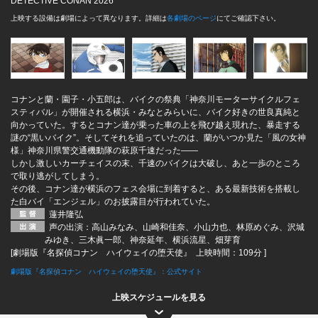
DETECTIVE CONAN 2026
上映する設備は劇場によって異なります。詳細は
各劇場のページ
にてご確認下さい。
コナンと蘭・園子・小五郎は、バイクの祭典「神奈川モーターサイクルフェ
スティバル」が開催される横浜・みなとみらいに、バイク好きの世良真純と
向かっていた。するとコナン達が乗った車の上を飛び越え現れた、暴走する
謎の“黒いバイク”。そしてそれを追っていたのは、蘭がいつか見た「風の女神
様」神奈川県警交通機動隊の萩原千速だった――
しかし激しいカーチェイスの末、千速のバイクは大破し、あと一歩のところ
で取り逃がしてしまう。
その後、コナン達が横浜のフェス会場に到着すると、ある最新技術を搭載し
た白バイ「エンジェル」のお披露目が行われていた。
蓮井隆弘
声の出演：高山みなみ、山崎和佳奈、小山力也、林原めぐみ、沢城
みゆき、三木眞一郎、神奈延年、横浜流星、畑芽育
[劇場版『名探偵コナン ハイウェイの堕天使』 上映時間：109分 ]
劇場版『名探偵コナン ハイウェイの堕天使』：公式サイト
上映スケジュールを見る