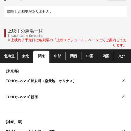
閲覧した劇場がありません。
上映中の劇場一覧
Theater List In Screening
※上映終了予定日は各劇場の「上映スケジュール」ページにてご案内してお
ります。
北海道
東北
関東
中部
関西
中国
四国
九州
[東京都]
TOHOシネマズ 錦糸町（楽天地・オリナス）
TOHOシネマズ 新宿
[神奈川県]