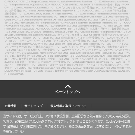
C. PRODUCTION
/
（C）Magica Quartet / Aniplex・Madoka Movie Project Rebellion
/
（C）2026 Dramatic Movie Rights L
LC. All Rights Reserved.
/
(C)2026 HACIEDA PRODUCTIONS LIMITED. ALL RIGHTS RESERVED.
/
製作・配給：WOW
OW
/
（C）2004 MARSHBROOK LIMITED
/
（C）2026「あなたを殺す旅」製作委員会
/
（C）2026 映画「時には懺悔
を」製作委員会
/
（C）Magica Quartet/Aniplex,Madoka Project
/
TM &（C）TOHO CO., LTD.
/
（C）2026「平行と垂直」
製作委員会
/
（C）2026 20th Century Studios. All Rights Reserved.
/
（C）2026 Fire Hawk Productions Limited. All Rights R
eserved.
/
（C）IDKYPs./Pyramide Productions
/
（C）THE INVISIBLES Production Committee
/
（C）2002 REPRISE REC
ORDS INC.
/
（C）2025 Elokuvayh/o Komee4a Oy, Filmai LT, Bluelight, Getaway
/
（C）2026「白鳥とコウモリ」製作委員
会
/
（C）2019 FromSoftware, Inc. All rights reserved. ACTIVISION is a trademark of Activision Publishing, Inc.（C）KADO
KAWA/Sekiro: No Defeat PARTNERS
/
（C）2024 Dogwoof
/
（C）2026 Backrooms Rights LLC, PC Films, LLC. All Rights
Reserved.
/
（C）SWALLOWTAIL PRODUCTION COMMITTEE
/
（C）武田綾乃・宝島社／『響け！』製作委員会2024
/
（C）2025 UNIVERSAL STUDIOS photo by Melinda Sue Gordon （C）Universal Studios. All Rights Reserved.
/
（C）20
26 Gaga Corporation/Storm Labels Inc./Studio i3
/
(C)藤本タツキ／集英社 (C)2026 K2Pictures・集英社
/
A SARKANYOK P
RODUKCIO KFT es az MTVA （C） 2025
/
（C）2026 映画名探偵プリキュア！製作委員会
/
（C）2026フジテレビジョ
ン BSフジ ビー・エー・シー
/
（C）2026 「さとこはいつも」製作委員会
/
（C）2026「八つ墓村」製作委員会
（C）Yokomizo Seishi/KADOKAWA
/
（C）2025 Legs Film Rights LLC. All Rights Reserved.
/
（C）コロリド・ツインエ
ンジンパートナーズ
/
（C）佐野広実／講談社 （C）2026「シャドウワーク」製作委員会
/
（C）曽根圭介／講談社
（C）2026「藁にもすがる獣たち」製作委員会
/
（C）2026 ナギダイアリー・パートナーズ (スターサンズ/八朔ラボ/ワ
ンダーストラック) / Survivance / Momo Film Co.
/
（C）2026 Paramount Pictures. All Rights Reserved.
/
（C）2026『マッ
チングTL』製作委員会
/
（C）2025 LOTTE ENTERTAINMENT & STUDIO LICO & STUDIO N All Rights Reserved.
/
(c)20
25「しびれ」製作委員会
/
（C）遠藤和／小学館 （C）2026 「ママがもうこの世界にいなくても」製作委員会
/
（C）
2026藤まる/双葉社・「時給三〇〇円の死神」製作委員会
/
（C）GIRLS und PANZER Finale Projekt
/
（C）2026「汝、星
のごとく」製作委員会 （C）凪良ゆう／講談社
/
（C）阿部暁子／集英社・『どこよりも遠い場所にいる君へ』製作
委員会
/
（C）2026 CTMG. All Rights Reserved.
/
（C）2026 TG Movie LLC. All Rights Reserved.
/
（C）2025 鴨志田 一/KA
DOKAWA/青ブタ Project
/
（C）2026「mentor」製作委員会
/
（C）2025 HIVE MEDIA CORP & MINDMARK, Inc ALL RIG
HTS RESERVED.
ページトップへ
企業情報
サイトマップ
個人情報の取扱いについて
特定商取引法に基づく表記
ご利用に際して
vit®利用規約
Cookieの設定
当サイトでは、サービス向上、アクセス状況計測、広告配信など利用目的によりCookieを分類し
ており、必要に応じてCookieをブロック(オプトアウト)することができます。Cookieの使用に関
する詳細は
「ご利用に際して」
をご覧ください。
※この画面を非表示にするには、下記いずれか
を選択ください。
X
y
l
i
o
i
n