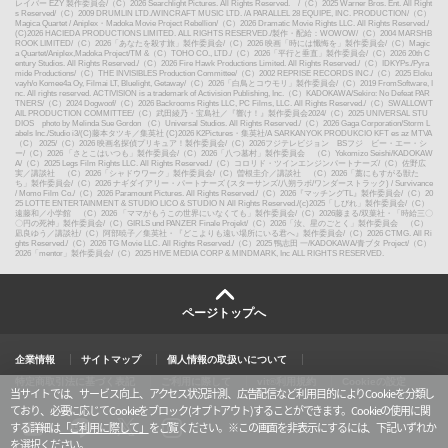
レイバー EZY 製作委員会
/
（C）2026 Searchlight Pictures. All Rights Reserved.
/
（C）2025 Warner Bros. Ent. All Right
s Reserved
/
（C）2009 DRUMLIN LTD./WINCRAFT MUSIC LTD. /A PARALLEL 28 EQUIPE, INC. PRODUCTION
/
（C）
Magica Quartet / Aniplex・Madoka Movie Project Rebellion
/
（C）2026 Dramatic Movie Rights LLC. All Rights Reserved.
/
(C)2026 HACIEDA PRODUCTIONS LIMITED. ALL RIGHTS RESERVED.
/
製作・配給：WOWOW
/
（C）2004 MARSHB
ROOK LIMITED
/
（C）2026「あなたを殺す旅」製作委員会
/
（C）2026 映画「時には懺悔を」製作委員会
/
（C）Magic
a Quartet/Aniplex,Madoka Project
/
TM &（C）TOHO CO., LTD.
/
（C）2026「平行と垂直」製作委員会
/
（C）2026 20th C
entury Studios. All Rights Reserved.
/
（C）2026 Fire Hawk Productions Limited. All Rights Reserved.
/
（C）IDKYPs./Pyra
mide Productions
/
（C）THE INVISIBLES Production Committee
/
（C）2002 REPRISE RECORDS INC.
/
（C）2025 Eloku
vayh/o Komee4a Oy, Filmai LT, Bluelight, Getaway
/
（C）2026「白鳥とコウモリ」製作委員会
/
（C）2019 FromSoftware, I
nc. All rights reserved. ACTIVISION is a trademark of Activision Publishing, Inc.（C）KADOKAWA/Sekiro: No Defeat PAR
TNERS
/
（C）2024 Dogwoof
/
（C）2026 Backrooms Rights LLC, PC Films, LLC. All Rights Reserved.
/
（C）SWALLOWT
AIL PRODUCTION COMMITTEE
/
（C）武田綾乃・宝島社／『響け！』製作委員会2024
/
（C）2025 UNIVERSAL STU
DIOS photo by Melinda Sue Gordon （C）Universal Studios. All Rights Reserved.
/
（C）2026 Gaga Corporation/Storm L
abels Inc./Studio i3
/
(C)藤本タツキ／集英社 (C)2026 K2Pictures・集英社
/
A SARKANYOK PRODUKCIO KFT es az MTVA
（C） 2025
/
（C）2026 映画名探偵プリキュア！製作委員会
/
（C）2026フジテレビジョン BSフジ ビー・エー・シ
ー
/
（C）2026 「さとこはいつも」製作委員会
/
（C）2026「八つ墓村」製作委員会 （C）Yokomizo Seishi/KADOKAW
A
/
（C）2025 Legs Film Rights LLC. All Rights Reserved.
/
（C）コロリド・ツインエンジンパートナーズ
/
（C）佐野広
実／講談社 （C）2026「シャドウワーク」製作委員会
/
（C）曽根圭介／講談社 （C）2026「藁にもすがる獣た
ち」製作委員会
/
（C）2026 ナギダイアリー・パートナーズ (スターサンズ/八朔ラボ/ワンダーストラック) / Survivance
/ Momo Film Co.
/
（C）2026 Paramount Pictures. All Rights Reserved.
/
（C）2026『マッチングTL』製作委員会
/
（C）20
25 LOTTE ENTERTAINMENT & STUDIO LICO & STUDIO N All Rights Reserved.
/
(c)2025「しびれ」製作委員会
/
（C）
遠藤和／小学館 （C）2026 「ママがもうこの世界にいなくても」製作委員会
/
（C）2026藤まる/双葉社・「時給三〇
〇円の死神」製作委員会
/
（C）GIRLS und PANZER Finale Projekt
/
（C）2026「汝、星のごとく」製作委員会 （C）
凪良ゆう／講談社
/
（C）阿部暁子／集英社・『どこよりも遠い場所にいる君へ』製作委員会
/
（C）2026 CTMG. All Ri
ghts Reserved.
/
（C）2026 TG Movie LLC. All Rights Reserved.
/
（C）2025 鴨志田 一/KADOKAWA/青ブタ Project
/
（C）
2026「mentor」製作委員会
/
（C）2025 HIVE MEDIA CORP & MINDMARK, Inc ALL RIGHTS RESERVED.
ページトップへ
企業情報
サイトマップ
個人情報の取扱いについて
特定商取引法に基づく表記
ご利用に際して
vit®利用規約
Cookieの設定
当サイトでは、サービス向上、アクセス状況計測、広告配信など利用目的によりCookieを分類し
ており、必要に応じてCookieをブロック(オプトアウト)することができます。Cookieの使用に関
する詳細は
「ご利用に際して」
をご覧ください。
※この画面を非表示にするには、下記いずれか
を選択ください。
X
y
l
i