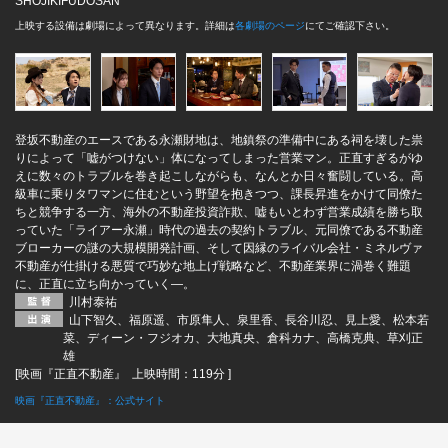
SHOJIKIFUDOSAN
上映する設備は劇場によって異なります。詳細は
各劇場のページ
にてご確認下さい。
登坂不動産のエースである永瀬財地は、地鎮祭の準備中にある祠を壊した祟
りによって「嘘がつけない」体になってしまった営業マン。正直すぎるがゆ
えに数々のトラブルを巻き起こしながらも、なんとか日々奮闘している。高
級車に乗りタワマンに住むという野望を抱きつつ、課長昇進をかけて同僚た
ちと競争する一方、海外の不動産投資詐欺、嘘もいとわず営業成績を勝ち取
っていた「ライアー永瀬」時代の過去の契約トラブル、元同僚である不動産
ブローカーの謎の大規模開発計画、そして因縁のライバル会社・ミネルヴァ
不動産が仕掛ける悪質で巧妙な地上げ戦略など、不動産業界に渦巻く難題
に、正直に立ち向かっていく―。
川村泰祐
山下智久、福原遥、市原隼人、泉里香、長谷川忍、見上愛、松本若
菜、ディーン・フジオカ、大地真央、倉科カナ、高橋克典、草刈正
雄
[映画『正直不動産』 上映時間：119分 ]
映画『正直不動産』：公式サイト