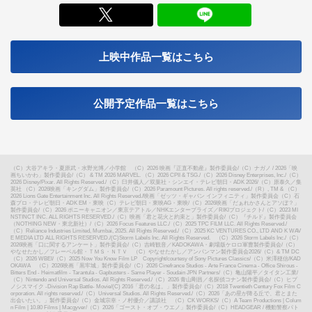
X
上映中作品一覧はこちら
公開予定作品一覧はこちら
（C）大谷アキラ・夏原武・水野光博／小学館 （C）2026 映画『正直不動産』製作委員会
/
（C）ナガノ / 2026「映
画ちいかわ」製作委員会
/
（C） & TM 2026 MARVEL. （C）2026 CPII & TSG.
/
（C）2026 Disney Enterprises, Inc.
/
（C）
2026 Disney/Pixar. All Rights Reserved.
/
（C）臼井儀人／双葉社・シンエイ・テレビ朝日・ADK 2026
/
（C）原泰久／集
英社 （C）2026映画「キングダム」製作委員会
/
（C）2026 Paramount Pictures. All rights reserved.
/
（R）, TM & （C）
2026 Lions Gate Entertainment Inc. All Rights Reserved.
/
映画「ゼッツ・ギャバン インフィニティ」製作委員会（C）石
森プロ・テレビ朝日・ADK EM・東映（C）テレビ朝日・東映AG・東映
/
（C）2026映画「だぁれかさんとアソぼ？」
製作委員会
/
（C）2026 ポニーキャニオン／東京テアトル／NHKエンタープライズ／RIKIプロジェクト
/
（C）2023 MI
NSTINCT INC. ALL RIGHTS RESERVED.
/
（C）映画「君と花火と約束と」製作委員会
/
（C）『チルド』製作委員会
（NOTHING NEW・東北新社）
/
（C）2026 Focus Features LLC.
/
（C）2025 TPC FILM LLC. All Rights Reserved.
/
（C）Reliance Industries Limited, Mumbai, 2025. All Rights Reserved.
/
（C）2025 KC VENTURES CO., LTD AND K WAV
E MEDIA LTD ALL RIGHTS RESERVED.
/
(C)Storm Labels Inc. All Rights Reserved. （C）2026 Storm Labels Inc.
/
（C）
2026映画「口に関するアンケート」製作委員会
/
（C）吉崎観音／KADOKAWA・劇場版ケロロ軍曹製作委員会
/
（C）
やなせたかし／フレーベル館・ＴＭＳ・ＮＴＶ （C）やなせたかし／アンパンマン製作委員会2026
/
（C）& TM DC
（C）2026 WBEI
/
（C）2025 Now You Know Film LP Copyright/courtesy of Sony Pictures Classics
/
（C）米澤穂信/KAD
OKAWA （C）2026映画「黒牢城」製作委員会
/
（C）2026 Cinefrance Studios - Arte France Cinema - Office Shirous -
Bitters End - Heimatfilm - Tarantula - Gapbusters - Same Player - Soudain JPN Partners
/
（C）亀山陽平／タイタン工業
/
（C）Nintendo and Universal Studios. All Rights Reserved.
/
（C）2026 青山剛昌／名探偵コナン製作委員会
/
（C）ヒプ
ノシスマイク -Division Rap Battle- Movie
/
(C) 2016「君の名は。」製作委員会
/
（C）2018 Twentieth Century Fox Film C
orporation. All rights reserved.
/
（C）Universal Studios. All Rights Reserved.
/
（C）2026「あの星が降る丘で、君とまた
出会いたい。」製作委員会
/
（C）金城宗幸・ノ村優介／講談社 （C）CK WORKS
/
（C）A Team Productions | Colum
n Film | 10.80 Films | Macgyver
/
（C）2026「ゴースト・オブ・ウエノ」製作委員会
/
（C）HEADGEAR / 機動警察パト