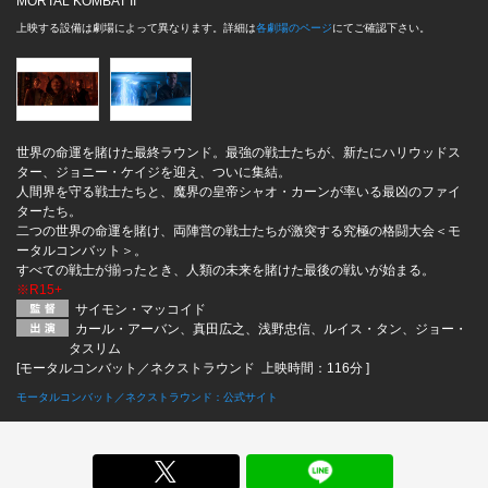
MORTAL KOMBAT II
上映する設備は劇場によって異なります。詳細は
各劇場のページ
にてご確認下さい。
世界の命運を賭けた最終ラウンド。最強の戦士たちが、新たにハリウッドス
ター、ジョニー・ケイジを迎え、ついに集結。
人間界を守る戦士たちと、魔界の皇帝シャオ・カーンが率いる最凶のファイ
ターたち。
二つの世界の命運を賭け、両陣営の戦士たちが激突する究極の格闘大会＜モ
ータルコンバット＞。
すべての戦士が揃ったとき、人類の未来を賭けた最後の戦いが始まる。
※R15+
サイモン・マッコイド
カール・アーバン、真田広之、浅野忠信、ルイス・タン、ジョー・
タスリム
[モータルコンバット／ネクストラウンド 上映時間：116分 ]
モータルコンバット／ネクストラウンド：公式サイト