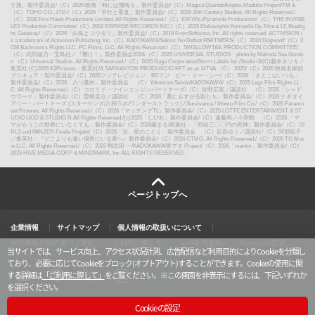
す旅」製作委員会
/
（C）2026 映画「時には懺悔を」製作委員会
/
（C）Magica Quartet/Aniplex,Madoka Project
/
TM &
（C）TOHO CO., LTD.
/
（C）2026「平行と垂直」製作委員会
/
（C）2026 20th Century Studios. All Rights Reserved.
/
（C）2026 Fire Hawk Productions Limited. All Rights Reserved.
/
（C）IDKYPs./Pyramide Productions
/
（C）THE INVISIB
LES Production Committee
/
（C）2002 REPRISE RECORDS INC.
/
（C）2025 Elokuvayh/o Komee4a Oy, Filmai LT, Bluelig
ht, Getaway
/
（C）2026「白鳥とコウモリ」製作委員会
/
（C）2019 FromSoftware, Inc. All rights reserved. ACTIVISION i
s a trademark of Activision Publishing, Inc.（C）KADOKAWA/Sekiro: No Defeat PARTNERS
/
（C）2024 Dogwoof
/
（C）2
026 Backrooms Rights LLC, PC Films, LLC. All Rights Reserved.
/
（C）SWALLOWTAIL PRODUCTION COMMITTEE
/
（C）武田綾乃・宝島社／『響け！』製作委員会2024
/
（C）2025 UNIVERSAL STUDIOS photo by Melinda Sue Gordo
n （C）Universal Studios. All Rights Reserved.
/
（C）2026 Gaga Corporation/Storm Labels Inc./Studio i3
/
(C)藤本タツキ／
集英社 (C)2026 K2Pictures・集英社
/
A SARKANYOK PRODUKCIO KFT es az MTVA （C） 2025
/
（C）2026 映画名探偵
プリキュア！製作委員会
/
（C）2026フジテレビジョン BSフジ ビー・エー・シー
/
（C）2026 「さとこはいつも」
製作委員会
/
（C）2026「八つ墓村」製作委員会 （C）Yokomizo Seishi/KADOKAWA
/
（C）2025 Legs Film Rights LL
C. All Rights Reserved.
/
（C）コロリド・ツインエンジンパートナーズ
/
（C）佐野広実／講談社 （C）2026「シャド
ウワーク」製作委員会
/
（C）曽根圭介／講談社 （C）2026「藁にもすがる獣たち」製作委員会
/
（C）2026 ナギダイ
アリー・パートナーズ (スターサンズ/八朔ラボ/ワンダーストラック) / Survivance / Momo Film Co.
/
（C）2026 Paramo
unt Pictures. All Rights Reserved.
/
（C）2026『マッチングTL』製作委員会
/
（C）2025 LOTTE ENTERTAINMENT & ST
UDIO LICO & STUDIO N All Rights Reserved.
/
(c)2025「しびれ」製作委員会
/
（C）遠藤和／小学館 （C）2026 「マ
マがもうこの世界にいなくても」製作委員会
/
（C）2026藤まる/双葉社・「時給三〇〇円の死神」製作委員会
/
（C）GI
RLS und PANZER Finale Projekt
/
（C）2026「汝、星のごとく」製作委員会 （C）凪良ゆう／講談社
/
（C）阿部暁子
／集英社・『どこよりも遠い場所にいる君へ』製作委員会
/
（C）2026 CTMG. All Rights Reserved.
/
（C）2026 TG Mov
ie LLC. All Rights Reserved.
/
（C）2025 鴨志田 一/KADOKAWA/青ブタ Project
/
（C）2026「mentor」製作委員会
/
（C）
2025 HIVE MEDIA CORP & MINDMARK, Inc ALL RIGHTS RESERVED.
ページトップへ
企業情報
サイトマップ
個人情報の取扱いについて
特定商取引法に基づく表記
ご利用に際して
vit®利用規約
Cookieの設定
当サイトでは、サービス向上、アクセス状況計測、広告配信など利用目的によりCookieを分類し
ており、必要に応じてCookieをブロック(オプトアウト)することができます。Cookieの使用に関
する詳細は
「ご利用に際して」
をご覧ください。
※この画面を非表示にするには、下記いずれか
を選択ください。
X
y
l
i
o
i
n
u
n
s
Cookieの設定
t
e
t