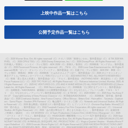
X
上映中作品一覧はこちら
公開予定作品一覧はこちら
（C）2026 Warner Bros. Ent. All rights reserved
/
（C）ナガノ / 2026「映画ちいかわ」製作委員会
/
（C） & TM 2026 MA
RVEL. （C）2026 CPII & TSG.
/
（C）2026 Disney Enterprises, Inc.
/
（C）2026 Disney/Pixar. All Rights Reserved.
/
（C）
臼井儀人／双葉社・シンエイ・テレビ朝日・ADK 2026
/
（C）原泰久／集英社 （C）2026映画「キングダム」製作委員
会
/
（C）2026 Paramount Pictures. All rights reserved.
/
（R）, TM & （C） 2026 Lions Gate Entertainment Inc. All Rights R
eserved.
/
映画「ゼッツ・ギャバン インフィニティ」製作委員会（C）石森プロ・テレビ朝日・ADK EM・東映（C）
テレビ朝日・東映AG・東映
/
（C）2026映画「だぁれかさんとアソぼ？」製作委員会
/
（C）2026 ポニーキャニオン／
東京テアトル／NHKエンタープライズ／RIKIプロジェクト
/
（C）2023 MINSTINCT INC. ALL RIGHTS RESERVED.
/
（C）映画「君と花火と約束と」製作委員会
/
（C）『チルド』製作委員会 （NOTHING NEW・東北新社）
/
（C）2026
Focus Features LLC.
/
（C）2025 TPC FILM LLC. All Rights Reserved.
/
（C）Reliance Industries Limited, Mumbai, 2025. Al
l Rights Reserved.
/
（C）2025 KC VENTURES CO., LTD AND K WAVE MEDIA LTD ALL RIGHTS RESERVED.
/
(C)Storm
Labels Inc. All Rights Reserved. （C）2026 Storm Labels Inc.
/
（C）2026映画「口に関するアンケート」製作委員会
/
（C）吉崎観音／KADOKAWA・劇場版ケロロ軍曹製作委員会
/
（C）やなせたかし／フレーベル館・ＴＭＳ・ＮＴ
Ｖ （C）やなせたかし／アンパンマン製作委員会2026
/
（C）& TM DC （C）2026 WBEI
/
（C）2025 Now You Know F
ilm LP Copyright/courtesy of Sony Pictures Classics
/
（C）米澤穂信/KADOKAWA （C）2026映画「黒牢城」製作委
員会
/
（C）2026 Cinefrance Studios - Arte France Cinema - Office Shirous - Bitters End - Heimatfilm - Tarantula - Gapbust
ers - Same Player - Soudain JPN Partners
/
（C）亀山陽平／タイタン工業
/
（C）Nintendo and Universal Studios. All Righ
ts Reserved.
/
（C）2026 青山剛昌／名探偵コナン製作委員会
/
（C）ヒプノシスマイク -Division Rap Battle- Movie
/
(C) 2
016「君の名は。」製作委員会
/
（C）2018 Twentieth Century Fox Film Corporation. All rights reserved.
/
（C）Universal
Studios. All Rights Reserved.
/
（C）2026「あの星が降る丘で、君とまた出会いたい。」製作委員会
/
（C）金城宗幸・
ノ村優介／講談社 （C）CK WORKS
/
（C）A Team Productions | Column Film | 10.80 Films | Macgyver
/
（C）2026
「ゴースト・オブ・ウエノ」製作委員会
/
（C）HEADGEAR / 機動警察パトレイバー EZY 製作委員会
/
（C）2026 Sear
chlight Pictures. All Rights Reserved.
/
（C）2025 Warner Bros. Ent. All Rights Reserved
/
（C）2009 DRUMLIN LTD./WI
NCRAFT MUSIC LTD. /A PARALLEL 28 EQUIPE, INC. PRODUCTION
/
（C）Magica Quartet / Aniplex・Madoka Movie P
roject Rebellion
/
（C）2026 Dramatic Movie Rights LLC. All Rights Reserved.
/
(C)2026 HACIEDA PRODUCTIONS LIMIT
ED. ALL RIGHTS RESERVED.
/
製作・配給：WOWOW
/
（C）2004 MARSHBROOK LIMITED
/
（C）2026「あなたを殺