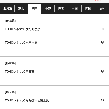
北海道
東北
関東
中部
関西
中国
四国
九州
[茨城県]
TOHOシネマズ ひたちなか
TOHOシネマズ 水戸内原
[栃木県]
TOHOシネマズ 宇都宮
[埼玉県]
TOHOシネマズ ららぽーと富士見