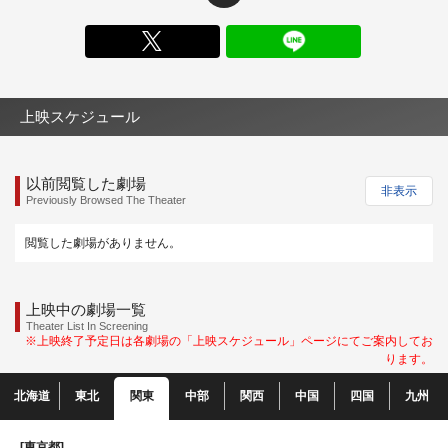
X
上映スケジュール
以前閲覧した劇場
非表示
Previously Browsed The Theater
閲覧した劇場がありません。
上映中の劇場一覧
Theater List In Screening
※上映終了予定日は各劇場の「上映スケジュール」ページにてご案内してお
ります。
北海道
東北
関東
中部
関西
中国
四国
九州
[東京都]