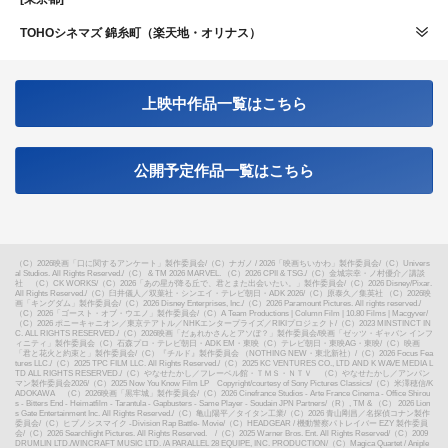
TOHOシネマズ 錦糸町（楽天地・オリナス）
上映中作品一覧はこちら
公開予定作品一覧はこちら
（C）2026映画「口に関するアンケート」製作委員会
/
（C）ナガノ / 2026「映画ちいかわ」製作委員会
/
（C）Univers
al Studios. All Rights Reserved.
/
（C） & TM 2026 MARVEL. （C）2026 CPII & TSG.
/
（C）金城宗幸・ノ村優介／講談
社 （C）CK WORKS
/
（C）2026「あの星が降る丘で、君とまた出会いたい。」製作委員会
/
（C）2026 Disney/Pixar.
All Rights Reserved.
/
（C）臼井儀人／双葉社・シンエイ・テレビ朝日・ADK 2026
/
（C）原泰久／集英社 （C）2026映
画「キングダム」製作委員会
/
（C）2026 Disney Enterprises, Inc.
/
（C）2026 Paramount Pictures. All rights reserved.
/
（C）2026「ゴースト・オブ・ウエノ」製作委員会
/
（C）A Team Productions | Column Film | 10.80 Films | Macgyver
/
（C）2026 ポニーキャニオン／東京テアトル／NHKエンタープライズ／RIKIプロジェクト
/
（C）2023 MINSTINCT IN
C. ALL RIGHTS RESERVED.
/
（C）2026映画「だぁれかさんとアソぼ？」製作委員会
/
映画「ゼッツ・ギャバン インフ
ィニティ」製作委員会（C）石森プロ・テレビ朝日・ADK EM・東映（C）テレビ朝日・東映AG・東映
/
（C）映画
「君と花火と約束と」製作委員会
/
（C）『チルド』製作委員会 （NOTHING NEW・東北新社）
/
（C）2026 Focus Fea
tures LLC.
/
（C）2025 TPC FILM LLC. All Rights Reserved.
/
（C）2025 KC VENTURES CO., LTD AND K WAVE MEDIA L
TD ALL RIGHTS RESERVED.
/
（C）やなせたかし／フレーベル館・ＴＭＳ・ＮＴＶ （C）やなせたかし／アンパン
マン製作委員会2026
/
（C）2025 Now You Know Film LP Copyright/courtesy of Sony Pictures Classics
/
（C）米澤穂信/K
ADOKAWA （C）2026映画「黒牢城」製作委員会
/
（C）2026 Cinefrance Studios - Arte France Cinema - Office Shirou
s - Bitters End - Heimatfilm - Tarantula - Gapbusters - Same Player - Soudain JPN Partners
/
（R）, TM & （C） 2026 Lion
s Gate Entertainment Inc. All Rights Reserved.
/
（C）亀山陽平／タイタン工業
/
（C）2026 青山剛昌／名探偵コナン製作
委員会
/
（C）ヒプノシスマイク -Division Rap Battle- Movie
/
（C）HEADGEAR / 機動警察パトレイバー EZY 製作委員
会
/
（C）2026 Searchlight Pictures. All Rights Reserved.
/
（C）2025 Warner Bros. Ent. All Rights Reserved
/
（C）2009
DRUMLIN LTD./WINCRAFT MUSIC LTD. /A PARALLEL 28 EQUIPE, INC. PRODUCTION
/
（C）Magica Quartet / Aniple