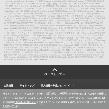
x・Madoka Movie Project Rebellion
/
（C）2026 Dramatic Movie Rights LLC. All Rights Reserved.
/
(C)2026 HACIEDA PR
ODUCTIONS LIMITED. ALL RIGHTS RESERVED.
/
製作・配給：WOWOW
/
（C）2004 MARSHBROOK LIMITED
/
（C）2026「あなたを殺す旅」製作委員会
/
（C）2026 映画「時には懺悔を」製作委員会
/
（C）Magica Quartet/Aniplex,
Madoka Project
/
TM &（C）TOHO CO., LTD.
/
（C）2026「平行と垂直」製作委員会
/
（C）2026 20th Century Studios. All
Rights Reserved.
/
（C）2026 Fire Hawk Productions Limited. All Rights Reserved.
/
（C）IDKYPs./Pyramide Productions
/
（C）THE INVISIBLES Production Committee
/
（C）2002 REPRISE RECORDS INC.
/
（C）2025 Elokuvayh/o Komee4a
Oy, Filmai LT, Bluelight, Getaway
/
（C）WOWOW
/
（C）2026「白鳥とコウモリ」製作委員会
/
（C）2019 FromSoftware,
Inc. All rights reserved. ACTIVISION is a trademark of Activision Publishing, Inc.（C）KADOKAWA/Sekiro: No Defeat PAR
TNERS
/
（C）2024 Dogwoof
/
（C）2026 Backrooms Rights LLC, PC Films, LLC. All Rights Reserved.
/
（C）SWALLOWT
AIL PRODUCTION COMMITTEE
/
（C）武田綾乃・宝島社／『響け！』製作委員会2024
/
（C）2025 UNIVERSAL STU
DIOS photo by Melinda Sue Gordon （C）Universal Studios. All Rights Reserved.
/
（C）2026 Gaga Corporation/Storm L
abels Inc./Studio i3
/
(C)藤本タツキ／集英社 (C)2026 K2Pictures・集英社
/
A SARKANYOK PRODUKCIO KFT es az MTVA
（C） 2025
/
（C）2026 映画名探偵プリキュア！製作委員会
/
（C）2026フジテレビジョン BSフジ ビー・エー・シ
ー
/
（C）2026 「さとこはいつも」製作委員会
/
（C）2026「八つ墓村」製作委員会 （C）Yokomizo Seishi/KADOKAW
A
/
（C）2025 Legs Film Rights LLC. All Rights Reserved.
/
（C）コロリド・ツインエンジンパートナーズ
/
（C）佐野広
実／講談社 （C）2026「シャドウワーク」製作委員会
/
（C）曽根圭介／講談社 （C）2026「藁にもすがる獣た
ち」製作委員会
/
（C）2026 ナギダイアリー・パートナーズ (スターサンズ/八朔ラボ/ワンダーストラック) / Survivance
/ Momo Film Co.
/
（C）2026 Paramount Pictures. All Rights Reserved.
/
（C）2026『マッチングTL』製作委員会
/
（C）20
25 LOTTE ENTERTAINMENT & STUDIO LICO & STUDIO N All Rights Reserved.
/
(c)2025「しびれ」製作委員会
/
（C）
遠藤和／小学館 （C）2026 「ママがもうこの世界にいなくても」製作委員会
/
（C）2026藤まる/双葉社・「時給三〇
〇円の死神」製作委員会
/
（C）GIRLS und PANZER Finale Projekt
/
（C）2026「汝、星のごとく」製作委員会 （C）
凪良ゆう／講談社
/
（C）阿部暁子／集英社・『どこよりも遠い場所にいる君へ』製作委員会
/
（C）2026 CTMG. All Ri
ghts Reserved.
/
（C）2026 TG Movie LLC. All Rights Reserved.
/
（C）2025 鴨志田 一/KADOKAWA/青ブタ Project
/
（C）
2026「mentor」製作委員会
/
（C）2025 HIVE MEDIA CORP & MINDMARK, Inc ALL RIGHTS RESERVED.
/
（C）2026 /
AARDMAN ANIMATIONS Ltd - All Rights Reserved
ページトップへ
企業情報
サイトマップ
個人情報の取扱いについて
特定商取引法に基づく表記
ご利用に際して
vit®利用規約
Cookieの設定
当サイトでは、サービス向上、アクセス状況計測、広告配信など利用目的によりCookieを分類し
ており、必要に応じてCookieをブロック(オプトアウト)することができます。Cookieの使用に関
する詳細は
「ご利用に際して」
をご覧ください。
※この画面を非表示にするには、下記いずれか
を選択ください。
X
y
l
i
o
i
n