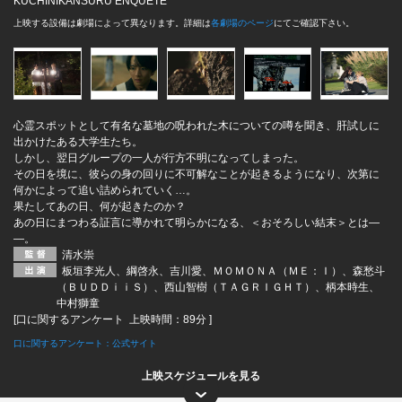
KUCHINIKANSURU ENQUETE
上映する設備は劇場によって異なります。詳細は
各劇場のページ
にてご確認下さい。
心霊スポットとして有名な墓地の呪われた木についての噂を聞き、肝試しに
出かけたある大学生たち。
しかし、翌日グループの一人が行方不明になってしまった。
その日を境に、彼らの身の回りに不可解なことが起きるようになり、次第に
何かによって追い詰められていく…。
果たしてあの日、何が起きたのか？
あの日にまつわる証言に導かれて明らかになる、＜おそろしい結末＞とは―
―。
清水崇
板垣李光人、綱啓永、吉川愛、ＭＯＭＯＮＡ（ＭＥ：Ｉ）、森愁斗
（ＢＵＤＤｉｉＳ）、西山智樹（ＴＡＧＲＩＧＨＴ）、柄本時生、
中村獅童
[口に関するアンケート 上映時間：89分 ]
口に関するアンケート：公式サイト
上映スケジュールを見る