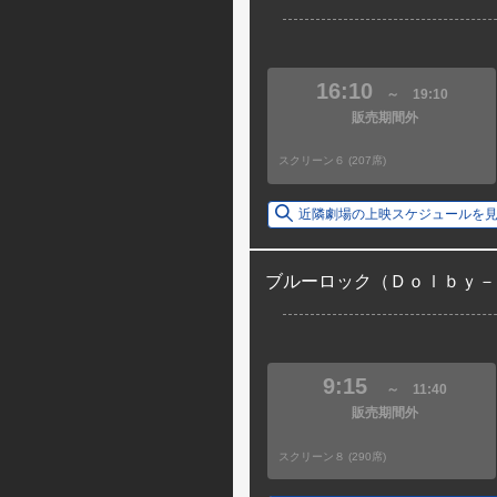
16:10
～
19:10
販売期間外
スクリーン６ (207席)
近隣劇場の上映スケジュールを
ブルーロック（Ｄｏｌｂｙ－
9:15
～
11:40
販売期間外
スクリーン８ (290席)