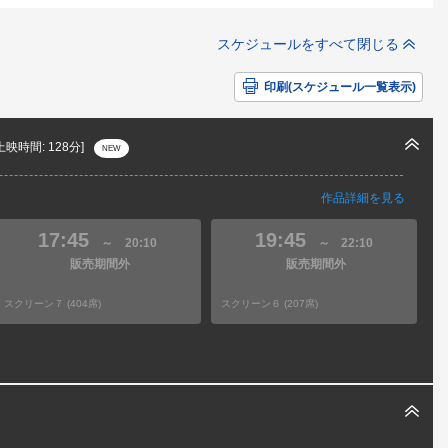
スケジュールをすべて閉じる
印刷(スケジュール一覧表示)
上映時間: 128分]
NEW
作品詳細を見る
17:45
19:45
～
20:10
～
22:10
販売期間外
販売期間外
スクリーン７ (404席)
スクリーン６ (207席)