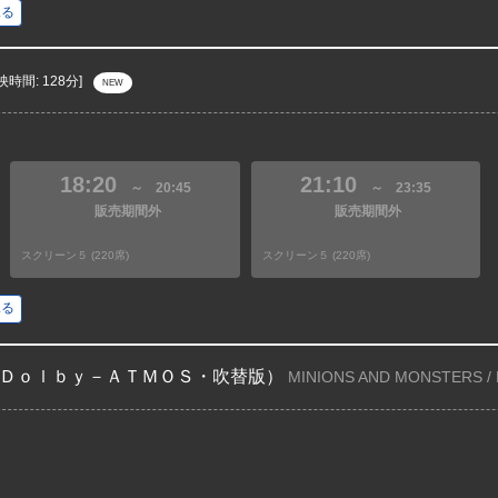
見る
映時間: 128分]
NEW
18:20
21:10
～
20:45
～
23:35
販売期間外
販売期間外
スクリーン５ (220席)
スクリーン５ (220席)
見る
Ｄｏｌｂｙ－ＡＴＭＯＳ・吹替版）
MINIONS AND MONSTERS /