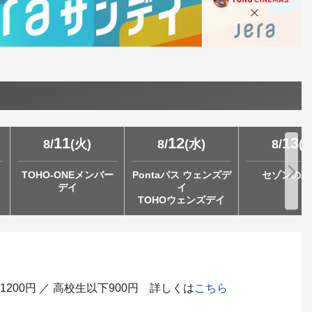
11
12
13
8
/
(
火
)
8
/
(
水
)
8
/
(
TOHO-ONEメンバー
Pontaパス ウェンズデ
セゾンの木
デイ
イ
TOHOウェンズデイ
200円 ／ 高校生以下900円 詳しくは
こちら