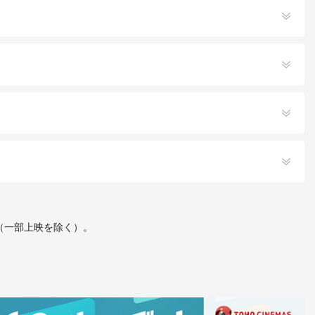
す（一部上映を除く）。
てもご入場いただけません。
ください。
は
こちら