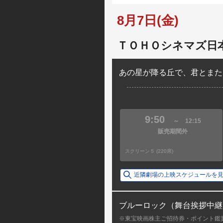
8月7日(金)
ＴＯＨＯシネマズ日
あの星が降る丘で、君とまた
9:50
～
12:15
販売期間外
スクリーン５ (220席)
近隣劇場の上映スケジュールを
ブルーロック（舞台挨拶中継
※東宝映画株主ご招待券・ポイント鑑