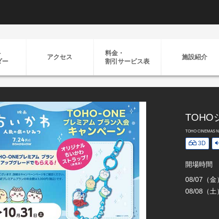
ト
料金・
アクセス
施設紹介
ダー
割引
サービス表
TOHO
TOHO CINEMAS Ni
3D
開場時間
08/07（
08/08（