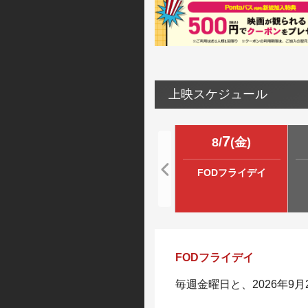
上映スケジュール
7
8
/
(
金
)
FODフライデイ
FODフライデイ
毎週金曜日と、2026年9