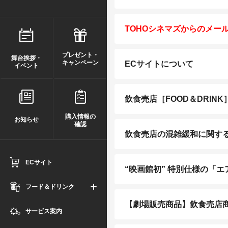
TOHOシネマズからのメー
プレゼント・
舞台挨拶・
キャンペーン
ECサイトについて
イベント
飲食売店［FOOD＆DRIN
購入情報の
お知らせ
確認
飲食売店の混雑緩和に関す
ECサイト
“映画館初” 特別仕様の「
フード＆ドリンク
【劇場販売商品】飲食売店
サービス案内