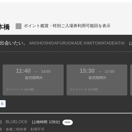
本橋
ポイント鑑賞・特別ご入場券利用可能回を表示
出会いたい。
ANOHOSHIGAFURUOKADE KIMITOMATADEAITAI
[
11:40
15:30
～
14:05
～
17:55
販売期間外
販売期間外
スクリーン７ (404席)
スクリーン５ (220席)
見る
）
BLUELOCK
[上映時間: 128分]
NEW
賞・各種ご招待券 利用不可