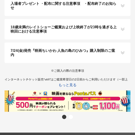
入場者プレゼント ・配布に関する注意事項 ・配布終了のお知ら
せ
18歳未満のレイトショーご鑑賞および上映終了が23時を過ぎる上
映回における注意事項
7/24(金)発売『映画ちいかわ 人魚の島のひみつ』購入制限のご案
内
※ご購入の際の注意事項
インターネットチケット販売“vit®”はご鑑賞希望日の2日前からご利用いただけます（一部上
映を除く）。
もっと見る
※千葉県では18歳未満の方は終映が23：00を過ぎる上映回は、保護者同伴であってもご入場
いただけません。
そのため、18歳未満の方はチケット購入はお受けできかねます。あらかじめご了承くださ
い。
インターネットチケット販売“vit®”より障がい者割引チケットをご購入希望のお客様は
こちら