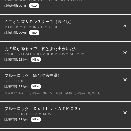
MINIONS AND MONSTERS / DUB DOLBY-ATMOS
[上映時間: 90分]
NEW
ミニオンズ＆モンスターズ（吹替版）
MINIONS AND MONSTERS / DUB
[上映時間: 90分]
NEW
あの星が降る丘で、君とまた出会いたい。
ANOHOSHIGAFURUOKADE KIMITOMATADEAITAI
[上映時間: 128分]
NEW
ブルーロック（舞台挨拶中継）
BLUELOCK
[上映時間: 128分]
NEW
※東宝映画株主ご招待券・ポイント鑑賞・各種ご招待券 利用不可
ブルーロック（Ｄｏｌｂｙ－ＡＴＭＯＳ）
BLUELOCK / DOLBY-ATMOS
[上映時間: 128分]
NEW