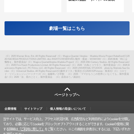
劇場一覧はこちら
（C）2025 Warner Bros. Ent. All Rights Reserved
/
（C）Magica Quartet / Aniplex・Madoka Movie Project Rebellion
/
(C)20
26 HACIEDA PRODUCTIONS LIMITED. ALL RIGHTS RESERVED.
/
製作・配給：WOWOW
/
（C）2026 映画「時には
懺悔を」製作委員会
/
（C）Magica Quartet/Aniplex,Madoka Project
/
（C）2026 20th Century Studios. All Rights Reserved.
/
（C）2026 Fire Hawk Productions Limited. All Rights Reserved.
/
（C）2026「白鳥とコウモリ」製作委員会
/
（C）2026 B
ackrooms Rights LLC, PC Films, LLC. All Rights Reserved.
/
（C）2025 UNIVERSAL STUDIOS photo by Melinda Sue Go
rdon （C）Universal Studios. All Rights Reserved.
/
(C)藤本タツキ／集英社 (C)2026 K2Pictures・集英社
/
（C）コロリ
ド・ツインエンジンパートナーズ
/
（C）遠藤和／小学館 （C）2026 「ママがもうこの世界にいなくても」製作委員
会
/
（C）2026「汝、星のごとく」製作委員会 （C）凪良ゆう／講談社
ページトップへ
企業情報
サイトマップ
個人情報の取扱いについて
特定商取引法に基づく表記
ご利用に際して
vit®利用規約
Cookieの設定
当サイトでは、サービス向上、アクセス状況計測、広告配信など利用目的によりCookieを分類し
ており、必要に応じてCookieをブロック(オプトアウト)することができます。Cookieの使用に関
する詳細は
「ご利用に際して」
をご覧ください。
※この画面を非表示にするには、下記いずれか
X