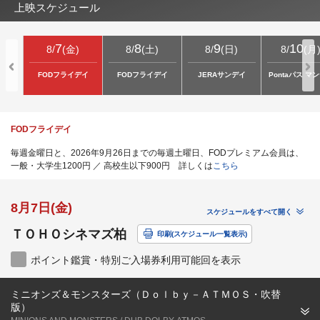
上映スケジュール
7
8
9
10
8
/
(
金
)
8
/
(
土
)
8
/
(
日
)
8
/
(
月
FODフライデイ
FODフライデイ
JERAサンデイ
Pontaパス マ
FODフライデイ
毎週金曜日と、2026年9月26日までの毎週土曜日、FODプレミアム会員は、
一般・大学生1200円 ／ 高校生以下900円 詳しくは
こちら
8月7日(金)
スケジュールをすべて開く
ＴＯＨＯシネマズ柏
印刷(スケジュール一覧表示)
ポイント鑑賞・特別ご入場券利用可能回を表示
ミニオンズ＆モンスターズ（Ｄｏｌｂｙ－ＡＴＭＯＳ・吹替
版）