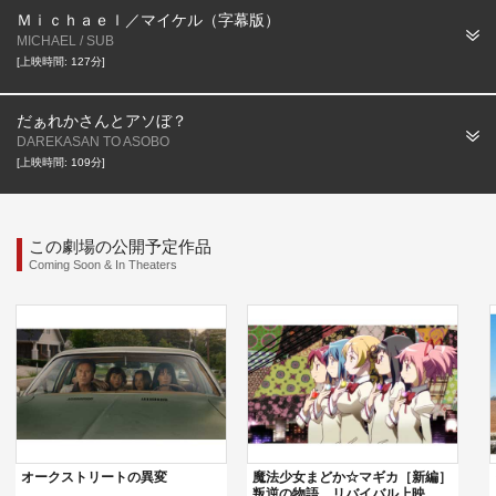
Ｍｉｃｈａｅｌ／マイケル（字幕版）
MICHAEL / SUB
[上映時間: 127分]
だぁれかさんとアソぼ？
DAREKASAN TO ASOBO
[上映時間: 109分]
この劇場の公開予定作品
Coming Soon & In Theaters
オークストリートの異変
魔法少女まどか☆マギカ［新編］
叛逆の物語 リバイバル上映