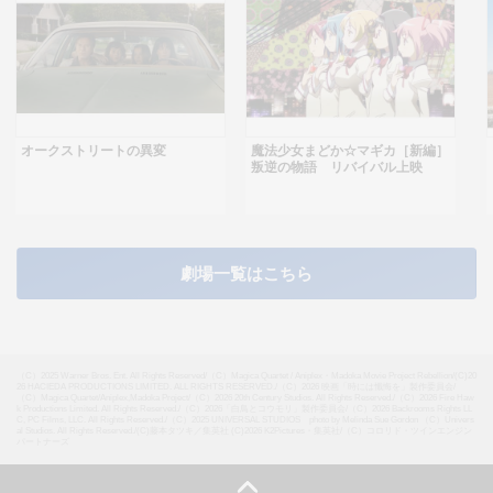
オークストリートの異変
魔法少女まどか☆マギカ［新編］
叛逆の物語 リバイバル上映
劇場一覧はこちら
（C）2025 Warner Bros. Ent. All Rights Reserved
/
（C）Magica Quartet / Aniplex・Madoka Movie Project Rebellion
/
(C)20
26 HACIEDA PRODUCTIONS LIMITED. ALL RIGHTS RESERVED.
/
（C）2026 映画「時には懺悔を」製作委員会
/
（C）Magica Quartet/Aniplex,Madoka Project
/
（C）2026 20th Century Studios. All Rights Reserved.
/
（C）2026 Fire Haw
k Productions Limited. All Rights Reserved.
/
（C）2026「白鳥とコウモリ」製作委員会
/
（C）2026 Backrooms Rights LL
C, PC Films, LLC. All Rights Reserved.
/
（C）2025 UNIVERSAL STUDIOS photo by Melinda Sue Gordon （C）Univers
al Studios. All Rights Reserved.
/
(C)藤本タツキ／集英社 (C)2026 K2Pictures・集英社
/
（C）コロリド・ツインエンジン
パートナーズ