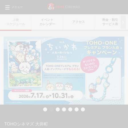
メニュー
上映
イベント
料金・
割引
アクセス
スケジュール
カレンダー
サービス表
TOHOシネマズ 大井町