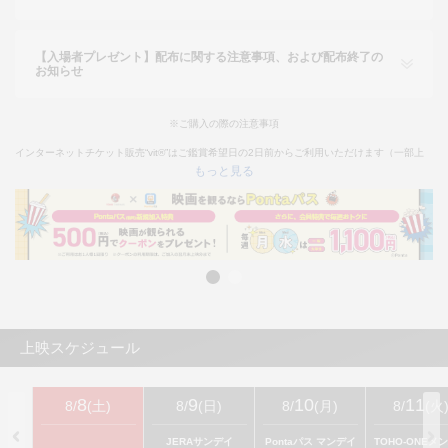
【入場者プレゼント】配布に関する注意事項、および配布終了の
お知らせ
※ご購入の際の注意事項
インターネットチケット販売“vit®”はご鑑賞希望日の2日前からご利用いただけます（一部上
映を除く）。
もっと見る
※東京都では18歳未満の方は終映が23：00を過ぎる上映回は、保護者同伴であってもご入場
いただけません。
そのため、18歳未満の方はチケット購入はお受けできかねます。あらかじめご了承くださ
い。
インターネットチケット販売“vit®”より障がい者割引チケットをご購入希望のお客様は
こちら
上映スケジュール
8
9
10
11
8
/
(
土
)
8
/
(
日
)
8
/
(
月
)
8
/
(
火
JERAサンデイ
Pontaパス マンデイ
TOHO-ONEメ