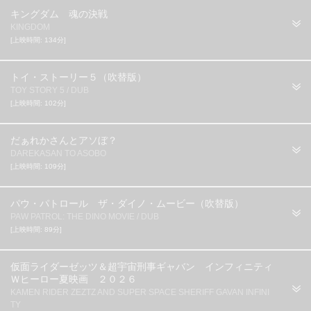
キングダム 魂の決戦
KINGDOM
[上映時間: 134分]
トイ・ストーリー５（吹替版）
TOY STORY 5 / DUB
[上映時間: 102分]
だぁれかさんとアソぼ？
DAREKASAN TO ASOBO
[上映時間: 109分]
パウ・パトロール ザ・ダイノ・ムービー（吹替版）
PAW PATROL: THE DINO MOVIE / DUB
[上映時間: 89分]
仮面ライダーゼッツ＆超宇宙刑事ギャバン インフィニティ
Ｗヒーロー夏映画 ２０２６
KAMEN RIDER ZEZTZ AND SUPER SPACE SHERIFF GAVAN INFINI
TY