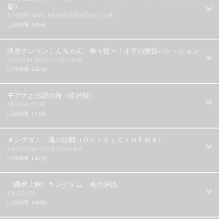
版）
SPIDER-MAN: BRAND NEW DAY / SUB
[上映時間: 145分]
映画クレヨンしんちゃん 奇々怪々！オラの妖怪バケ～ション
CRAYON SHIN-CHAN 2026
[上映時間: 101分]
モアナと伝説の海（吹替版）
MOANA / DUB
[上映時間: 115分]
キングダム 魂の決戦（ＤｏｌｂｙＣＩＮＥＭＡ）
KINGDOM / DOLBYCINEMA
[上映時間: 134分]
（轟音上映）キングダム 魂の決戦
KINGDOM
[上映時間: 134分]