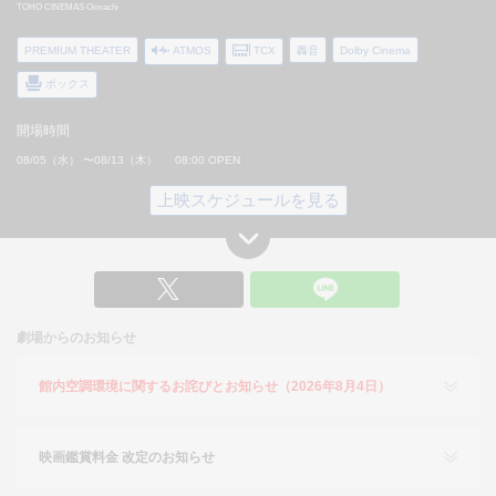
TOHO CINEMAS Oimachi
PREMIUM THEATER
ATMOS
TCX
轟音
Dolby Cinema
ボックス
開場時間
08/05（水） 〜08/13（木） 08:00 OPEN
上映スケジュールを見る
X
劇場からのお知らせ
館内空調環境に関するお詫びとお知らせ（2026年8月4日）
映画鑑賞料金 改定のお知らせ