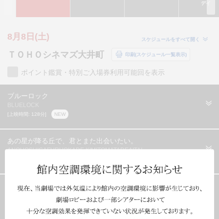
デイ
8月8日(土)
スケジュールをすべて開く
ＴＯＨＯシネマズ大井町
印刷(スケジュール一覧表示)
ポイント鑑賞・特別ご入場券利用可能回を表示
ブルーロック
BLUELOCK
[上映時間: 128分]
NEW
あの星が降る丘で、君とまた出会いたい。
ANOHOSHIGAFURUOKADE KIMITOMATADEAITAI
[上映時間: 128分]
NEW
ミニオンズ＆モンスターズ（ＤｏｌｂｙＣＩＮＥＭＡ・吹替
版）
MINIONS AND MONSTERS / DUB DOLBYCINEMA
[上映時間: 90分]
NEW