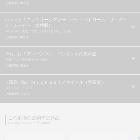
[上映時間: 96分]
パウっと！ファミリーシアター（パウ・パトロール ザ・ダイ
ノ・ムービー・吹替版）
PAW PATROL: THE DINO MOVIE / DUB
[上映時間: 89分]
それいけ！アンパンマン パンタンと約束の星
ANPANMAN MOVIE 2026
[上映時間: 62分]
（轟音上映）Ｍｉｃｈａｅｌ／マイケル（字幕版）
MICHAEL / SUB
[上映時間: 127分]
この劇場の公開予定作品
Coming Soon & In Theaters