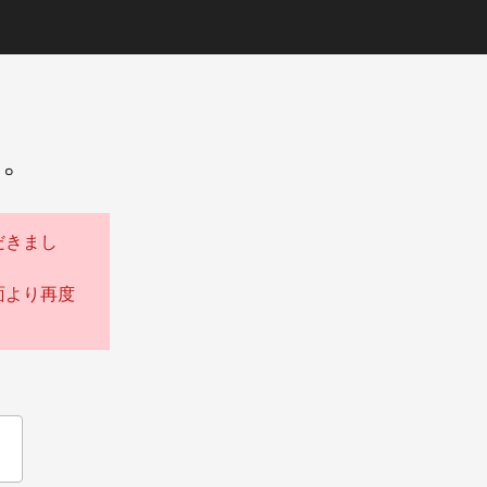
た。
だきまし
面より再度