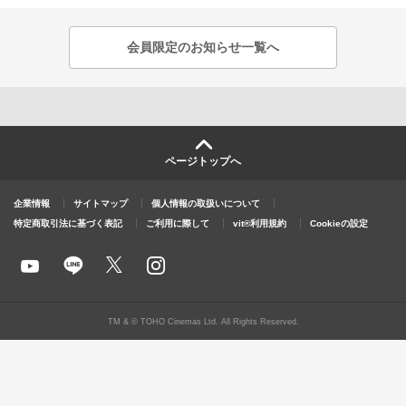
会員限定のお知らせ一覧へ
ページトップへ
企業情報
サイトマップ
個人情報の取扱いについて
特定商取引法に基づく表記
ご利用に際して
vit®利用規約
Cookieの設定
X
y
l
i
o
i
n
u
n
s
t
e
t
u
a
TM & © TOHO Cinemas Ltd. All Rights Reserved.
b
g
e
r
a
m