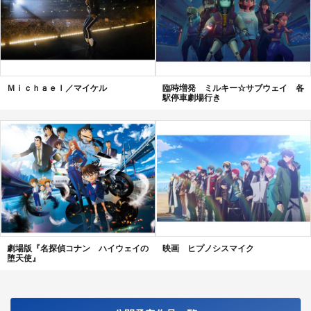
Ｍｉｃｈａｅｌ／マイケル
臨時増発 ミルキー☆サブウェイ 各
駅停車劇場行き
劇場版『名探偵コナン ハイウェイの
映画 ヒプノシスマイク
堕天使』