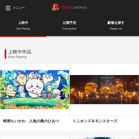
メニュー
上映中
公開予定
劇場を探す
Now Playing
Coming Soon
Theater List
上映中作品
Now Playing
映画ちいかわ 人魚の島のひみつ
ミニオンズ＆モンスターズ