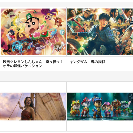
映画クレヨンしんちゃん 奇々怪々！
キングダム 魂の決戦
オラの妖怪バケ～ション