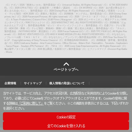
（C）ナガノ / 2026「映画ちいかわ」製作委員会
/
（C）Universal Studios. All Rights Reserved.
/
（C） & TM 2026 MARV
EL. （C）2026 CPII & TSG.
/
（C）金城宗幸・ノ村優介／講談社 （C）CK WORKS
/
（C）2026「あの星が降る丘で、
君とまた出会いたい。」製作委員会
/
（C）2026 Disney/Pixar. All Rights Reserved.
/
（C）臼井儀人／双葉社・シンエ
イ・テレビ朝日・ADK 2026
/
（C）原泰久／集英社 （C）2026映画「キングダム」製作委員会
/
（C）2026 Disney Enter
prises, Inc.
/
（C）2026 Paramount Pictures. All rights reserved.
/
（C）2026「ゴースト・オブ・ウエノ」製作委員会
/
（C）A Team Productions | Column Film | 10.80 Films | Macgyver
/
（C）2026 ポニーキャニオン／東京テアトル／NHK
エンタープライズ／RIKIプロジェクト
/
（C）2023 MINSTINCT INC. ALL RIGHTS RESERVED.
/
（C）2026映画「だぁ
れかさんとアソぼ？」製作委員会
/
映画「ゼッツ・ギャバン インフィニティ」製作委員会（C）石森プロ・テレビ朝
日・ADK EM・東映（C）テレビ朝日・東映AG・東映
/
（C）映画「君と花火と約束と」製作委員会
/
（C）『チルド』
製作委員会 （NOTHING NEW・東北新社）
/
（C）2026 Focus Features LLC.
/
（C）2025 TPC FILM LLC. All Rights Res
erved.
/
（C）2025 KC VENTURES CO., LTD AND K WAVE MEDIA LTD ALL RIGHTS RESERVED.
/
（C）やなせたかし
／フレーベル館・ＴＭＳ・ＮＴＶ （C）やなせたかし／アンパンマン製作委員会2026
/
（C）2025 Now You Know Fil
m LP Copyright/courtesy of Sony Pictures Classics
/
（C）米澤穂信/KADOKAWA （C）2026映画「黒牢城」製作委員
会
/
（C）2026 Cinefrance Studios - Arte France Cinema - Office Shirous - Bitters End - Heimatfilm - Tarantula - Gapbusters
- Same Player - Soudain JPN Partners
/
（R）, TM & （C） 2026 Lions Gate Entertainment Inc. All Rights Reserved.
/
（C）
亀山陽平／タイタン工業
/
（C）2026 青山剛昌／名探偵コナン製作委員会
/
（C）ヒプノシスマイク -Division Rap Battle
- Movie
ページトップへ
企業情報
サイトマップ
個人情報の取扱いについて
特定商取引法に基づく表記
ご利用に際して
vit®利用規約
Cookieの設定
当サイトでは、サービス向上、アクセス状況計測、広告配信など利用目的によりCookieを分類し
ており、必要に応じてCookieをブロック(オプトアウト)することができます。Cookieの使用に関
する詳細は
「ご利用に際して」
をご覧ください。
※この画面を非表示にするには、下記いずれか
を選択ください。
X
y
l
i
o
i
n
u
n
s
Cookieの設定
t
e
t
u
a
TM & © TOHO Cinemas Ltd. All Rights Reserved.
b
g
全てのCookieを受け入れる
e
r
a