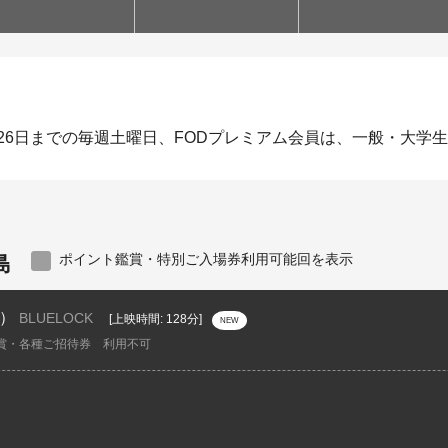
月26日までの毎週土曜日、FODプレミアム会員は、一般・大学生1
島
ポイント鑑賞・特別ご入場券利用可能回を表示
）
BLUELOCK
[上映時間: 128分]
NEW
賞・各種ご招待券 利用不可