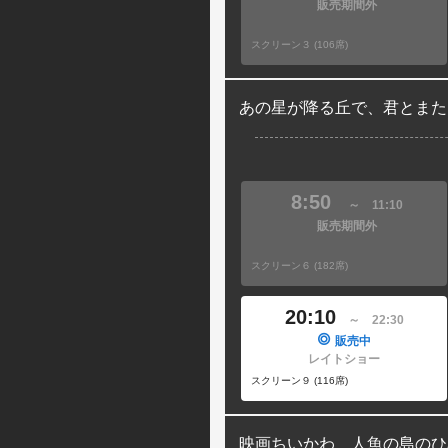
販売期間外
スクリーン３ (106席)
あの星が降る丘で、君とまた
8:50
～
11:10
販売期間外
スクリーン６ (182席)
20:10
～
22:30
販売中
レイトショー
スクリーン９ (116席)
映画ちいかわ 人魚の島のひ