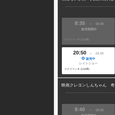
8:35
～
10:30
販売期間外
スクリーン８ (116席)
20:50
～
22:45
販売中
レイトショー
スクリーン８ (116席)
映画クレヨンしんちゃん 奇
8:40
～
10:35