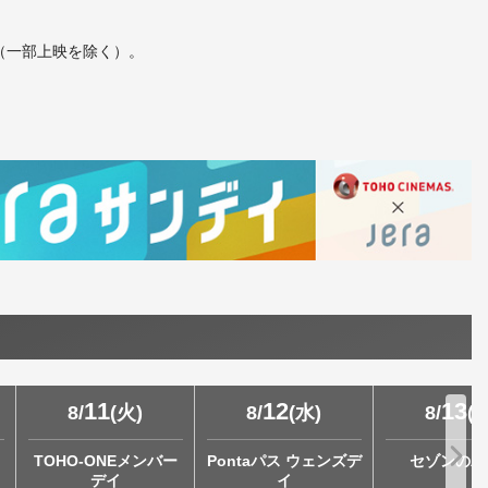
す（一部上映を除く）。
てもご入場いただけません。
ください。
は
こちら
11
12
13
8
/
(
火
)
8
/
(
水
)
8
/
(
TOHO-ONEメンバー
Pontaパス ウェンズデ
セゾンの木
デイ
イ