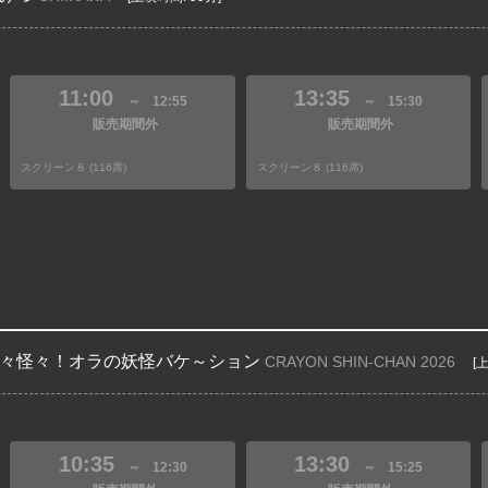
11:00
13:35
～
12:55
～
15:30
販売期間外
販売期間外
スクリーン８ (116席)
スクリーン８ (116席)
々怪々！オラの妖怪バケ～ション
CRAYON SHIN-CHAN 2026
[
10:35
13:30
～
12:30
～
15:25