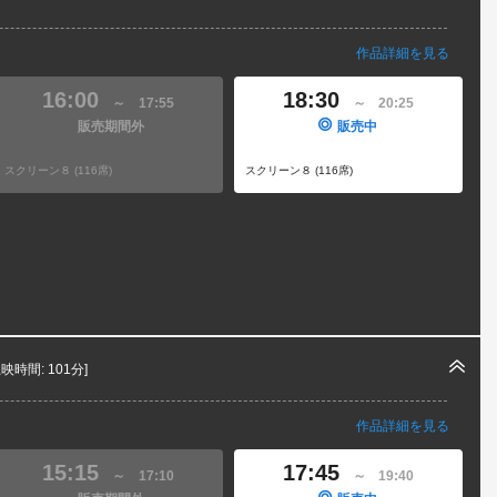
作品詳細を見る
16:00
18:30
～
17:55
～
20:25
販売期間外
販売中
スクリーン８ (116席)
スクリーン８ (116席)
上映時間: 101分]
作品詳細を見る
15:15
17:45
～
17:10
～
19:40