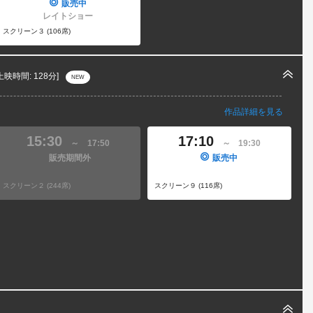
販売中
レイトショー
スクリーン３ (106席)
上映時間: 128分]
NEW
作品詳細を見る
15:30
17:10
～
17:50
～
19:30
販売期間外
販売中
スクリーン２ (244席)
スクリーン９ (116席)