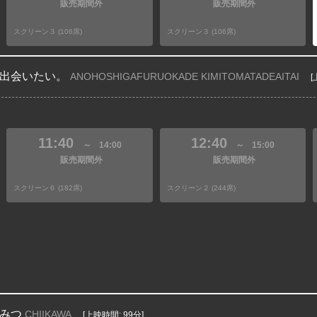
販売期間外
販売期間外
スクリーン３ (106席)
スクリーン３ (106席)
出会いたい。
ANOHOSHIGAFURUOKADE KIMITOMATADEAITAI
[
11:40
12:40
～
14:00
～
15:00
販売期間外
販売期間外
スクリーン６ (182席)
スクリーン２ (244席)
みつ
CHIIKAWA
[上映時間: 99分]