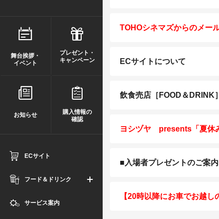
TOHOシネマズからのメー
プレゼント・
舞台挨拶・
キャンペーン
ECサイトについて
イベント
飲食売店［FOOD＆DRIN
購入情報の
お知らせ
確認
ヨシヅヤ presents「
ECサイト
■入場者プレゼントのご案内
フード＆ドリンク
【20時以降にお車でお越し
サービス案内