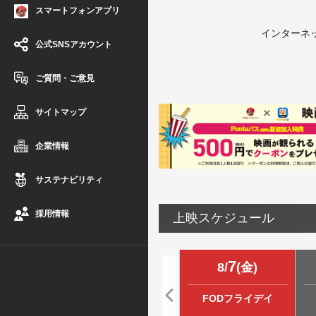
スマートフォンアプリ
インターネッ
公式SNSアカウント
※愛知県で
そのため、
ご質問・ご意見
インターネッ
サイトマップ
企業情報
サステナビリティ
採用情報
上映スケジュール
7
8
/
(
金
)
FODフライデイ