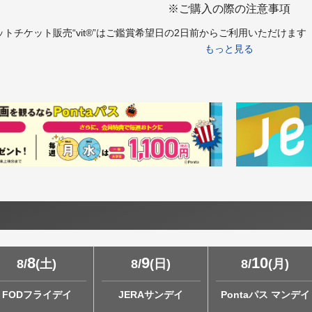
※ご購入の際の注意事項
トチケット販売“vit®”はご鑑賞希望日の2日前からご利用いただけま
もっと見る
は18歳未満の方は終映が23：00を過ぎる上映回は、保護者同伴であっ
18歳未満の方はチケット購入はお受けできかねます。あらかじめご了承
トチケット販売“vit®”より障がい者割引チケットをご購入希望のお客様
8
9
10
8
/
(
土
)
8
/
(
日
)
8
/
(
月
)
FODフライデイ
JERAサンデイ
Pontaパス マンデイ