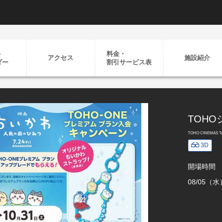
ト
料金・
アクセス
施設紹介
ダー
割引
サービス表
TOHO
TOHO CINEMAS Ts
3D
開場時間
08/05（