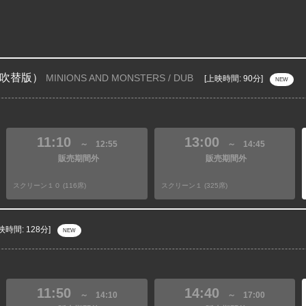
吹替版）
MINIONS AND MONSTERS / DUB
[上映時間: 90分]
NEW
11:10
13:00
～
12:55
～
14:45
販売期間外
販売期間外
スクリーン１０ (116席)
スクリーン１ (325席)
映時間: 128分]
NEW
11:50
14:40
～
14:10
～
17:00