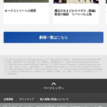
オークストリートの異変
魔法少女まどか☆マギカ［新編］
叛逆の物語 リバイバル上映
劇場一覧はこちら
（C）2025 Warner Bros. Ent. All Rights Reserved
/
（C）Magica Quartet / Aniplex・Madoka Movie Project Rebellion
/
製
作・配給：WOWOW
/
（C）2026 映画「時には懺悔を」製作委員会
/
（C）Magica Quartet/Aniplex,Madoka Project
/
（C）2026 20th Century Studios. All Rights Reserved.
/
（C）2026 Fire Hawk Productions Limited. All Rights Reserved.
/
（C）2026「白鳥とコウモリ」製作委員会
/
（C）2026 Backrooms Rights LLC, PC Films, LLC. All Rights Reserved.
/
（C）2025 UNIVERSAL STUDIOS photo by Melinda Sue Gordon （C）Universal Studios. All Rights Reserved.
/
(C)藤本
タツキ／集英社 (C)2026 K2Pictures・集英社
/
（C）遠藤和／小学館 （C）2026 「ママがもうこの世界にいなくて
も」製作委員会
ページトップへ
企業情報
サイトマップ
個人情報の取扱いについて
特定商取引法に基づく表記
ご利用に際して
vit®利用規約
Cookieの設定