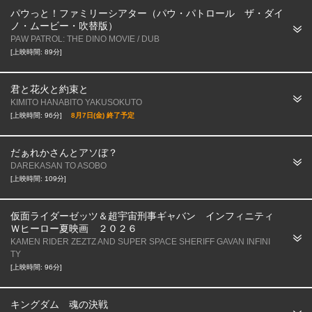
パウっと！ファミリーシアター（パウ・パトロール ザ・ダイ
ノ・ムービー・吹替版）
PAW PATROL: THE DINO MOVIE / DUB
[上映時間: 89分]
君と花火と約束と
KIMITO HANABITO YAKUSOKUTO
[上映時間: 96分]
8月7日(金) 終了予定
だぁれかさんとアソぼ？
DAREKASAN TO ASOBO
[上映時間: 109分]
仮面ライダーゼッツ＆超宇宙刑事ギャバン インフィニティ
Ｗヒーロー夏映画 ２０２６
KAMEN RIDER ZEZTZ AND SUPER SPACE SHERIFF GAVAN INFINI
TY
[上映時間: 96分]
キングダム 魂の決戦