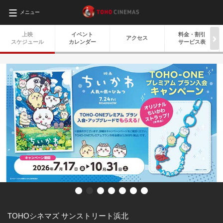
メニュー
上映
イベント
料金・
割引
アクセス
スケジュール
カレンダー
サービス表
TOHOシネマズ サンストリート浜北