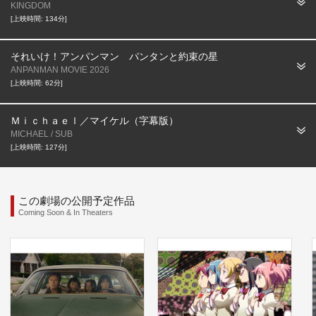
KINGDOM
[上映時間: 134分]
それいけ！アンパンマン パンタンと約束の星
ANPANMAN MOVIE 2026
[上映時間: 62分]
Ｍｉｃｈａｅｌ／マイケル（字幕版）
MICHAEL / SUB
[上映時間: 127分]
この劇場の公開予定作品
Coming Soon & In Theaters