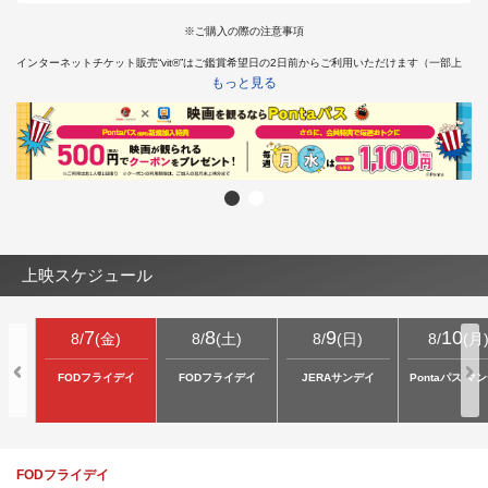
※ご購入の際の注意事項
インターネットチケット販売“vit®”はご鑑賞希望日の2日前からご利用いただけます（一部上
映を除く）。
もっと見る
※静岡県では18歳未満の方は終映が23：00を過ぎる上映回は、保護者同伴であってもご入場
いただけません。
そのため、18歳未満の方はチケット購入はお受けできかねます。あらかじめご了承くださ
い。
インターネットチケット販売“vit®”より障がい者割引チケットをご購入希望のお客様は
こちら
上映スケジュール
7
8
9
10
8
/
(
金
)
8
/
(
土
)
8
/
(
日
)
8
/
(
月
FODフライデイ
FODフライデイ
JERAサンデイ
Pontaパス マ
FODフライデイ