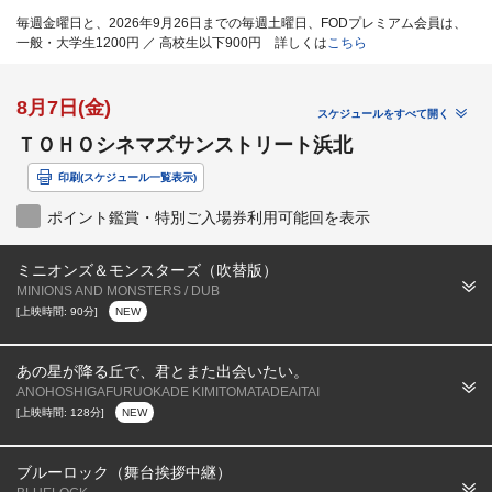
毎週金曜日と、2026年9月26日までの毎週土曜日、FODプレミアム会員は、
一般・大学生1200円 ／ 高校生以下900円 詳しくは
こちら
8月7日(金)
スケジュールをすべて開く
ＴＯＨＯシネマズサンストリート浜北
印刷(スケジュール一覧表示)
ポイント鑑賞・特別ご入場券利用可能回を表示
ミニオンズ＆モンスターズ（吹替版）
MINIONS AND MONSTERS / DUB
[上映時間: 90分]
NEW
あの星が降る丘で、君とまた出会いたい。
ANOHOSHIGAFURUOKADE KIMITOMATADEAITAI
[上映時間: 128分]
NEW
ブルーロック（舞台挨拶中継）