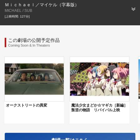
Ｍｉｃｈａｅｌ／マイケル（字幕版）
MICHAEL / SUB
[上映時間: 127分]
この劇場の公開予定作品
Coming Soon & In Theaters
オークストリートの異変
魔法少女まどか☆マギカ［新編］
叛逆の物語 リバイバル上映