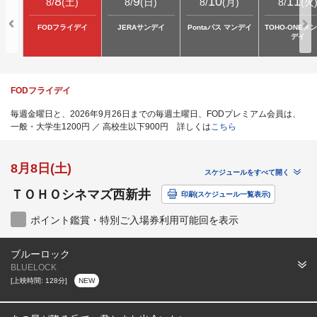
8
9
10
11
8
/
(
土
)
8
/
(
日
)
8
/
(
月
)
8
/
(
火
FODフライデイ
JERAサンデイ
Pontaパス マンデイ
TOHO-ONEメ
デイ
FODフライデイ
毎週金曜日と、2026年9月26日までの毎週土曜日、FODプレミアム会員は、
一般・大学生1200円 ／ 高校生以下900円 詳しくは
こちら
8月8日(土)
スケジュールをすべて開く
ＴＯＨＯシネマズ西新井
印刷(スケジュール一覧表示)
ポイント鑑賞・特別ご入場券利用可能回を表示
ブルーロック
BLUELOCK
[上映時間: 128分]
NEW