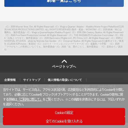
劇場一覧はこちら
（C）2025 Warner Bros. Ent. All Rights Reserved
/
（C）Magica Quartet / Aniplex・Madoka Movie Project Rebellion
/
(C)20
26 HACIEDA PRODUCTIONS LIMITED. ALL RIGHTS RESERVED.
/
製作・配給：WOWOW
/
（C）2026 映画「時には
懺悔を」製作委員会
/
（C）Magica Quartet/Aniplex,Madoka Project
/
（C）2026 20th Century Studios. All Rights Reserved.
/
（C）2026 Fire Hawk Productions Limited. All Rights Reserved.
/
（C）THE INVISIBLES Production Committee
/
（C）202
6「白鳥とコウモリ」製作委員会
/
（C）2026 Backrooms Rights LLC, PC Films, LLC. All Rights Reserved.
/
（C）2025 U
NIVERSAL STUDIOS photo by Melinda Sue Gordon （C）Universal Studios. All Rights Reserved.
/
(C)藤本タツキ／集英
社 (C)2026 K2Pictures・集英社
/
（C）コロリド・ツインエンジンパートナーズ
/
（C）遠藤和／小学館 （C）2026
「ママがもうこの世界にいなくても」製作委員会
/
（C）2026「汝、星のごとく」製作委員会 （C）凪良ゆう／講談
社
ページトップへ
企業情報
サイトマップ
個人情報の取扱いについて
特定商取引法に基づく表記
ご利用に際して
vit®利用規約
Cookieの設定
当サイトでは、サービス向上、アクセス状況計測、広告配信など利用目的によりCookieを分類し
ており、必要に応じてCookieをブロック(オプトアウト)することができます。Cookieの使用に関
する詳細は
「ご利用に際して」
をご覧ください。
※この画面を非表示にするには、下記いずれか
を選択ください。
X
y
l
i
o
i
n
u
n
s
Cookieの設定
t
e
t
u
a
TM & © TOHO Cinemas Ltd. All Rights Reserved.
b
g
全てのCookieを受け入れる
e
r
a
m