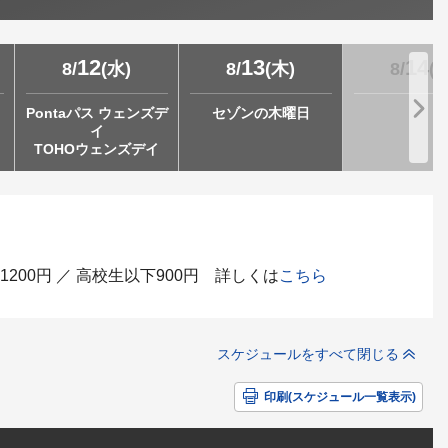
12
13
14
8
/
(
水
)
8
/
(
木
)
8
/
(
Pontaパス ウェンズデ
セゾンの木曜日
イ
TOHOウェンズデイ
200円 ／ 高校生以下900円 詳しくは
こちら
スケジュールをすべて閉じる
印刷(スケジュール一覧表示)