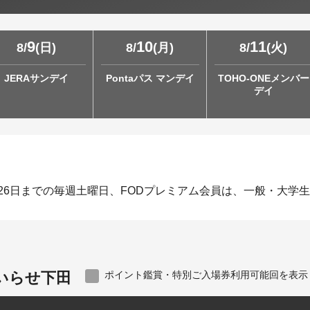
9
10
11
8
/
(
日
)
8
/
(
月
)
8
/
(
火
)
JERAサンデイ
Pontaパス マンデイ
TOHO-ONEメンバー
デイ
月26日までの毎週土曜日、FODプレミアム会員は、一般・大学生1
いらせ下田
ポイント鑑賞・特別ご入場券利用可能回を表示