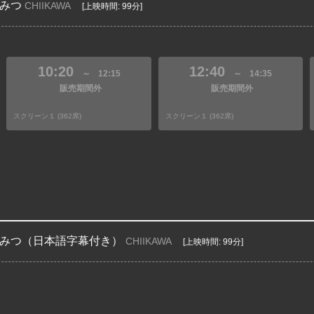
みつ
CHIIKAWA
[上映時間: 99分]
10:20
12:40
～
12:15
～
14:35
販売期間外
販売期間外
スクリーン１ (362席)
スクリーン１ (362席)
みつ（日本語字幕付き）
CHIIKAWA
[上映時間: 99分]