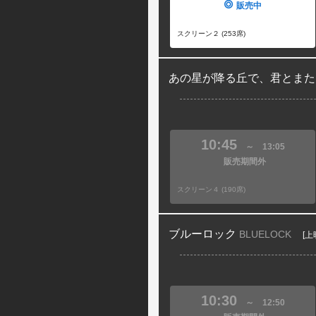
販売中
スクリーン２ (253席)
あの星が降る丘で、君とまた
10:45
～
13:05
販売期間外
スクリーン４ (190席)
ブルーロック
BLUELOCK
[上
10:30
～
12:50