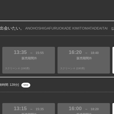
出会いたい。
ANOHOSHIGAFURUOKADE KIMITOMATADEAITAI
[
13:35
16:20
～
15:55
～
18:40
販売期間外
販売期間外
スクリーン４ (190席)
スクリーン４ (190席)
映時間: 128分]
NEW
13:15
16:00
～
15:35
～
18:20