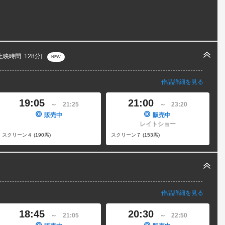
上映時間: 128分]
NEW
作品詳細を見る
19:05
21:00
～
21:25
～
23:20
販売中
販売中
レイトショー
スクリーン４ (190席)
スクリーン７ (153席)
作品詳細を見る
18:45
20:30
～
21:05
～
22:50