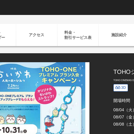
ト
料金・
アクセス
施設紹介
ダー
割引
サービス表
TOH
TOHO CINEMAS Oi
3D
開場時間
08/04（
08/07（
08/08（