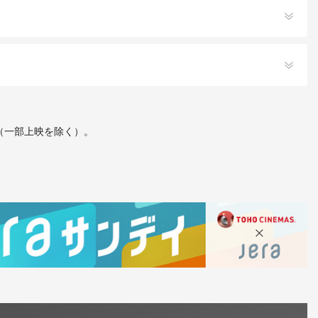
す（一部上映を除く）。
伴であってもご入場いただけません。
ください。
は
こちら