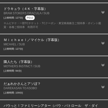
ドラキュラ（４Ｋ・字幕版）
BRAM STOKERS DRACULA / SUB
[上映時間: 127分]
PG12
※ムビチケ・一部TCチケット・TCクーポン・東宝映画株主ご招待券・ポイント鑑
賞・各種ご招待券 利用不可
Ｍｉｃｈａｅｌ／マイケル（字幕版）
MICHAEL / SUB
[上映時間: 127分]
隣人たち（字幕版）
MOTHERS INSTINCT / SUB
[上映時間: 94分]
だぁれかさんとアソぼ？
DAREKASAN TO ASOBO
[上映時間: 109分]
パウっと！ファミリーシアター（パウ・パトロール ザ・ダイ