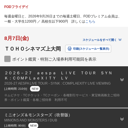
FODフライデイ
毎週金曜日と、2026年9月26日までの毎週土曜日、FODプレミアム会員は、
一般・大学生1200円 ／ 高校生以下900円 詳しくは
こちら
8月7日(金)
スケジュールをすべて開く
ＴＯＨＯシネマズ上大岡
印刷(スケジュール一覧表示)
ポイント鑑賞・特別ご入場券利用可能回を表示
２０２６－２７ ａｅｓｐａ ＬＩＶＥ ＴＯＵＲ ＳＹＮ
Ｋ：ＣＯＭＰＬａｅＸＩＴＹ ＬＶ
2026-27 AESPA LIVE TOUR - SYNK : COMPLAEXITY LIVE VIEWING
[上映時間: 210分]
NEW
※ムビチケ・TCチケット・TCクーポン・各種割引サービス・東宝映画株主ご招待
券・ポイント鑑賞・各種ご招待券 利用不可
ミニオンズ＆モンスターズ（吹替版）
MINIONS AND MONSTERS / DUB
[上映時間: 90分]
NEW