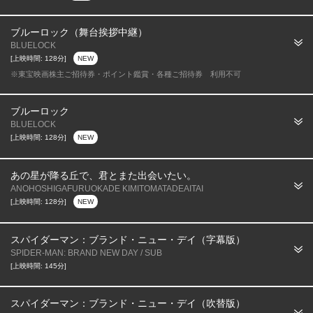
ブルーロック（舞台挨拶中継）
BLUELOCK
[上映時間: 128分]
NEW
※東宝映画株主ご招待券・ポイント鑑賞・各種ご招待券 利用不可
ブルーロック
BLUELOCK
[上映時間: 128分]
NEW
あの星が降る丘で、君とまた出会いたい。
ANOHOSHIGAFURUOKADE KIMITOMATADEAITAI
[上映時間: 128分]
NEW
スパイダーマン：ブランド・ニュー・デイ（字幕版）
SPIDER-MAN: BRAND NEW DAY / SUB
[上映時間: 145分]
スパイダーマン：ブランド・ニュー・デイ（吹替版）