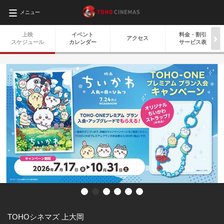
メニュー
上映
イベント
料金・
割引
アクセス
スケジュール
カレンダー
サービス表
TOHOシネマズ 上大岡