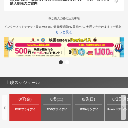
購入制限のご案内
※ご購入の際の注意事項
インターネットチケット販売“vit®”はご鑑賞希望日の2日前からご利用いただけます（一部上
映を除く）。
もっと見る
※神奈川県では18歳未満の方は終映が23：00を過ぎる上映回は、保護者同伴であってもご入
場いただけません。
そのため、18歳未満の方はチケット購入はお受けできかねます。あらかじめご了承くださ
い。
インターネットチケット販売“vit®”より障がい者割引チケットをご購入希望のお客様は
こちら
上映スケジュール
7
8
9
10
8
/
(
金
)
8
/
(
土
)
8
/
(
日
)
8
/
(
月
FODフライデイ
FODフライデイ
JERAサンデイ
Pontaパス マ