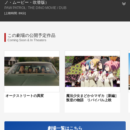
ノ・ムービー・吹替版）
PAW PATROL: THE DINO MOVIE / DUB
[上映時間: 89分]
この劇場の公開予定作品
Coming Soon & In Theaters
オークストリートの異変
魔法少女まどか☆マギカ［新編］
叛逆の物語 リバイバル上映
劇場一覧はこちら