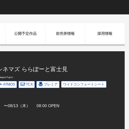
公開予定作品
前売券情報
採用情報
Oシネマズ ららぽーと富士見
aport Fujimi
ATMOS
TCX
プレミア
ワイドコンフォートシート
火） 〜08/13（木） 08:00 OPEN