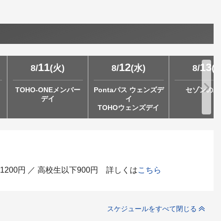
11
12
13
8
/
(
火
)
8
/
(
水
)
8
/
(
TOHO-ONEメンバー
Pontaパス ウェンズデ
セゾンの木
デイ
イ
TOHOウェンズデイ
200円 ／ 高校生以下900円 詳しくは
こちら
スケジュールをすべて閉じる