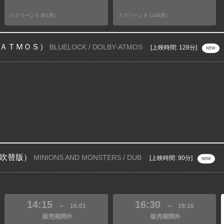
スクリーン６ (91席)
スクリーン８ (149席)
ＡＴＭＯＳ）
BLUELOCK / DOLBY-ATMOS
[上映時間: 128分]
NEW
吹替版）
MINIONS AND MONSTERS / DUB
[上映時間: 90分]
NEW
14:15
16:30
～
16:01
～
18:16
販売期間外
販売期間外