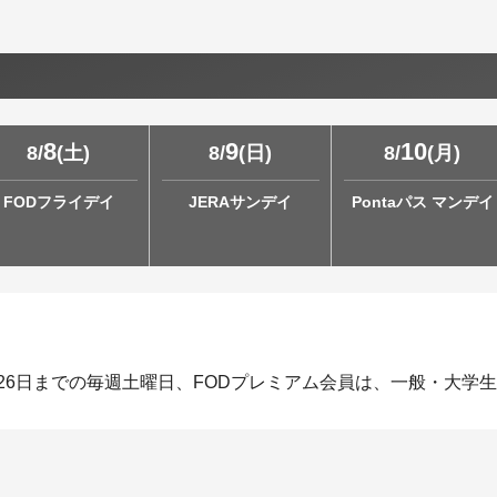
8
9
10
8
/
(
土
)
8
/
(
日
)
8
/
(
月
)
FODフライデイ
JERAサンデイ
Pontaパス マンデイ
月26日までの毎週土曜日、FODプレミアム会員は、一般・大学生1