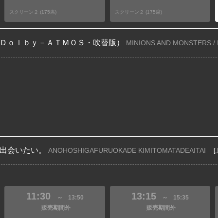
スクリーン２ (175席)
スクリーン２ (175席)
Ｄｏｌｂｙ－ＡＴＭＯＳ・吹替版）
MINIONS AND MONSTERS /
出会いたい。
ANOHOSHIGAFURUOKADE KIMITOMATADEAITAI
[
11:30
13:15
～
13:50
～
15:35
販売期間外
販売期間外