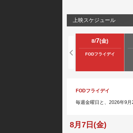
上映スケジュール
7
8
/
(
金
)
FODフライデイ
FODフライデイ
毎週金曜日と、2026年9
8月7日(金)