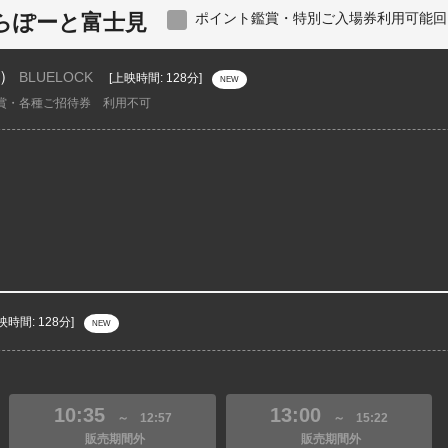
らぽーと富士見
ポイント鑑賞・特別ご入場券利用可能回
）
BLUELOCK
[上映時間: 128分]
NEW
賞・各種ご招待券 利用不可
映時間: 128分]
NEW
10:35
13:00
～
12:57
～
15:22
販売期間外
販売期間外