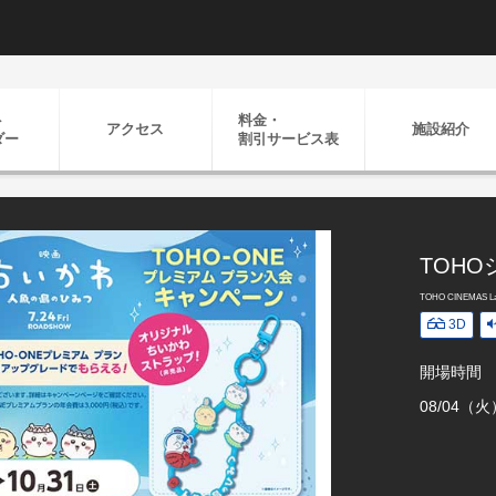
ト
料金・
アクセス
施設紹介
ダー
割引
サービス表
TOH
TOHO CINEMAS Lal
3D
開場時間
08/04（