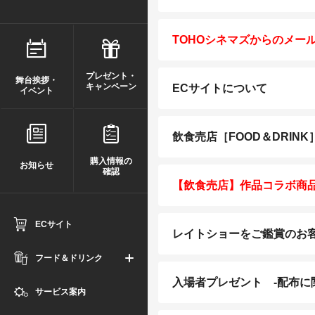
TOHOシネマズからのメー
プレゼント・
舞台挨拶・
キャンペーン
ECサイトについて
イベント
飲食売店［FOOD＆DRIN
購入情報の
お知らせ
確認
【飲食売店】作品コラボ商
ECサイト
レイトショーをご鑑賞のお
フード＆ドリンク
入場者プレゼント -配布に
サービス案内