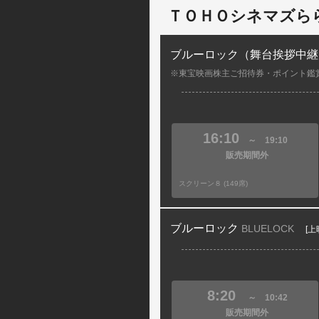
ＴＯＨＯシネマズら
ブルーロック（舞台挨拶中継
※東宝映画株主ご招待券・ポイント鑑
16:10
～
19:10
販売期間外
スクリーン８ (149席)
ブルーロック
BLUELOCK
[上
8:20
～
10:42
販売期間外