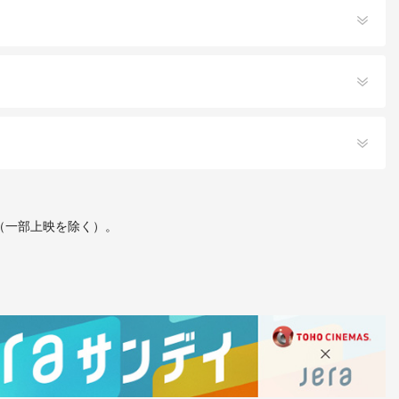
す（一部上映を除く）。
てもご入場いただけません。
ください。
は
こちら