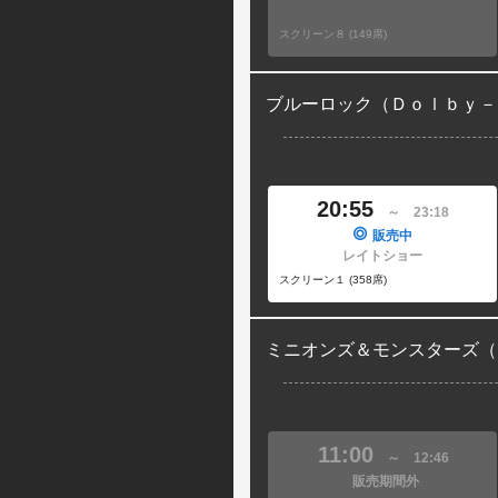
スクリーン８ (149席)
ブルーロック（Ｄｏｌｂｙ－
20:55
～
23:18
販売中
レイトショー
スクリーン１ (358席)
ミニオンズ＆モンスターズ（
11:00
～
12:46
販売期間外