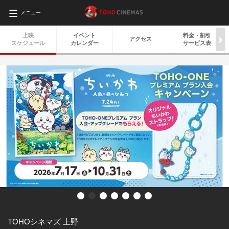
メニュー
上映
イベント
料金・
割引
アクセス
スケジュール
カレンダー
サービス表
TOHOシネマズ 上野