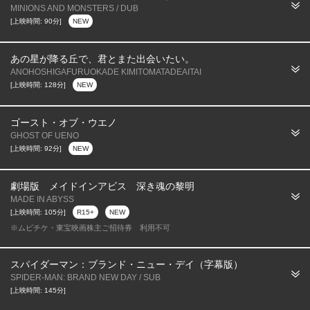
MINIONS AND MONSTERS / DUB
[上映時間: 90分]
NEW
あの星が降る丘で、君とまた出会いたい。
ANOHOSHIGAFURUOKADE KIMITOMATADEAITAI
[上映時間: 128分]
NEW
ゴースト・オブ・ウエノ
GHOST OF UENO
[上映時間: 92分]
NEW
劇場版 メイドインアビス 深き魂の黎明
MADE IN ABYSS
[上映時間: 105分]
R15+
NEW
※ムビチケ・東宝映画株主ご招待券 利用不可
スパイダーマン：ブランド・ニュー・デイ（字幕版）
SPIDER-MAN: BRAND NEW DAY / SUB
[上映時間: 145分]