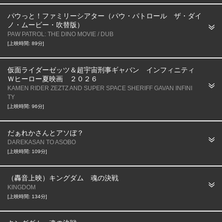
パウっと！ファミリーシアター（パウ・パトロール ザ・ダイ
ノ・ムービー・吹替版）
PAW PATROL: THE DINO MOVIE / DUB
[上映時間: 89分]
仮面ライダーゼッツ＆超宇宙刑事ギャバン インフィニティ
Ｗヒーロー夏映画 ２０２６
KAMEN RIDER ZEZTZ AND SUPER SPACE SHERIFF GAVAN INFINI
TY
[上映時間: 96分]
だぁれかさんとアソぼ？
DAREKASAN TO ASOBO
[上映時間: 109分]
（轟音上映）キングダム 魂の決戦
KINGDOM
[上映時間: 134分]