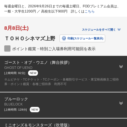
毎週金曜日と、2026年9月26日までの毎週土曜日、FODプレミアム会員は、
一般・大学生1200円 ／ 高校生以下900円 詳しくは
こちら
8月8日(土)
スケジュールをすべて開く
ＴＯＨＯシネマズ上野
印刷(スケジュール一覧表示)
ポイント鑑賞・特別ご入場券利用可能回を表示
ゴースト・オブ・ウエノ（舞台挨拶）
GHOST OF UENO
[上映時間: 92分]
NEW
※ムビチケ・TCチケット・TCクーポン・各種割引サービス・東宝映画株主ご招待
券・ポイント鑑賞・各種ご招待券 利用不可
ブルーロック
BLUELOCK
[上映時間: 128分]
NEW
ミニオンズ＆モンスターズ（吹替版）