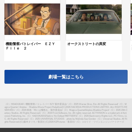
機動警察パトレイバー ＥＺＹ
オークストリートの異変
Ｆｉｌｅ ２
劇場一覧はこちら
（C）HEADGEAR / 機動警察パトレイバー EZY 製作委員会
/
（C）2025 Warner Bros. Ent. All Rights Reserved
/
（C）M
agica Quartet / Aniplex・Madoka Movie Project Rebellion
/
(C)2026 HACIEDA PRODUCTIONS LIMITED. ALL RIGHTS RE
SERVED.
/
（C）2026 映画「時には懺悔を」製作委員会
/
（C）Magica Quartet/Aniplex,Madoka Project
/
（C）2026 20th C
entury Studios. All Rights Reserved.
/
（C）2019 FromSoftware, Inc. All rights reserved. ACTIVISION is a trademark of Acti
vision Publishing, Inc.（C）KADOKAWA/Sekiro: No Defeat PARTNERS
/
（C）2026 Backrooms Rights LLC, PC Films, LL
C. All Rights Reserved.
/
（C）2025 UNIVERSAL STUDIOS photo by Melinda Sue Gordon （C）Universal Studios. All Ri
ghts Reserved.
/
(C)藤本タツキ／集英社 (C)2026 K2Pictures・集英社
/
（C）コロリド・ツインエンジンパートナーズ