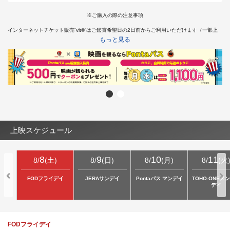
※ご購入の際の注意事項
インターネットチケット販売“vit®”はご鑑賞希望日の2日前からご利用いただけます（一部上
映を除く）。
もっと見る
※東京都では18歳未満の方は終映が23：00を過ぎる上映回は、保護者同伴であってもご入場
いただけません。
そのため、18歳未満の方はチケット購入はお受けできかねます。あらかじめご了承くださ
い。
インターネットチケット販売“vit®”より障がい者割引チケットをご購入希望のお客様は
こちら
上映スケジュール
8
9
10
11
8
/
(
土
)
8
/
(
日
)
8
/
(
月
)
8
/
(
火
FODフライデイ
JERAサンデイ
Pontaパス マンデイ
TOHO-ONEメ
デイ
FODフライデイ