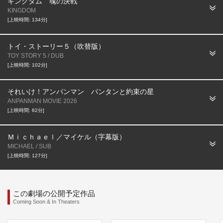
キングダム 魂の決戦
KINGDOM
[上映時間: 134分]
トイ・ストーリー５（吹替版）
TOY STORY 5 / DUB
[上映時間: 102分]
それいけ！アンパンマン パンタンと約束の星
ANPANMAN MOVIE 2026
[上映時間: 62分]
Ｍｉｃｈａｅｌ／マイケル（字幕版）
MICHAEL / SUB
[上映時間: 127分]
この劇場の公開予定作品
Coming Soon & In Theaters